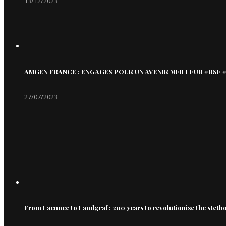
13/12/2023
AMGEN FRANCE : ENGAGES POUR UN AVENIR MEILLEUR #RS
27/07/2023
From Laennec to Landgraf : 200 years to revolutionise the steth