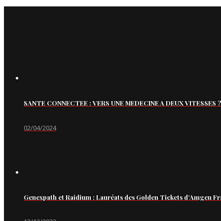
SANTE CONNECTEE : VERS UNE MEDECINE A DEUX VITESSES ?
02/04/2024
Genexpath et Raidium : Lauréats des Golden Tickets d’Amgen Fr