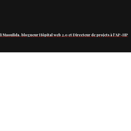
fi Maoulida, blogueur Hôpital web 2.0 et Directeur de projets à l’AP-HP