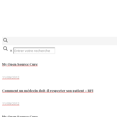
✕
My Open Source Cure
11/09/2012
Comment un médecin doit-il respecter son patient – RFI
11/09/2012
My Open Source Cure