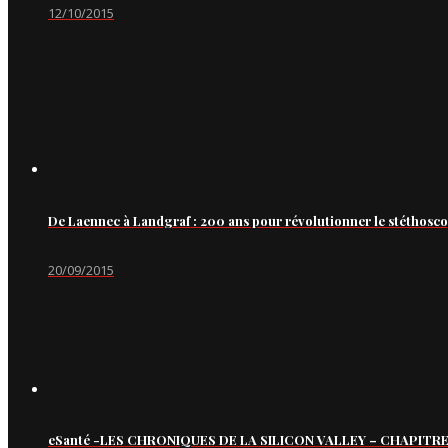
12/10/2015
De Laennec à Landgraf : 200 ans pour révolutionner le stéthosc
20/09/2015
eSanté -LES CHRONIQUES DE LA SILICON VALLEY – CHAPITRE