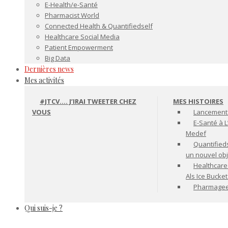
E-Health/e-Santé
Pharmacist World
Connected Health & Quantifiedself
Healthcare Social Media
Patient Empowerment
Big Data
Dernières news
Mes activités
#JTCV…. J’IRAI TWEETER CHEZ
MES HISTOIRES
VOUS
Lancement 
E-Santé à L
Medef
Quantifiedse
un nouvel ob
Healthcare
Als Ice Bucke
Pharmageek 
Qui suis-je ?