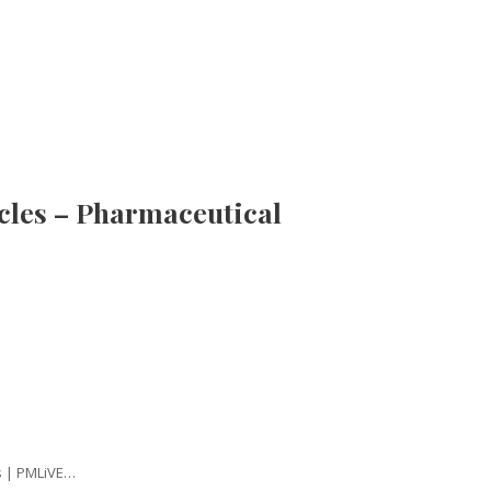
cles – Pharmaceutical
s | PMLiVE…