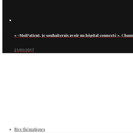
« #MoiPatient, je souhaiterais avoir un hôpital connecté », Cham
21/01/2017
Mes thématiques