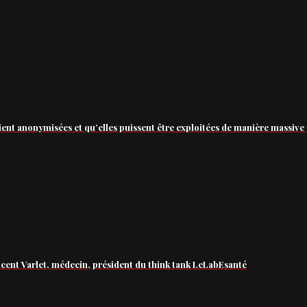
ient anonymisées et qu’elles puissent être exploitées de manière massive 
ncent Varlet, médecin, président du think tank LeLabEsanté