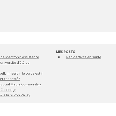
MES POSTS
de Medtronic Assistance
Radioactivité en santé
’université d’été du
lf, mhealth : le corps est il
jet connecté?
 Social Media Community –
t Challenge
à la Silicon Valley