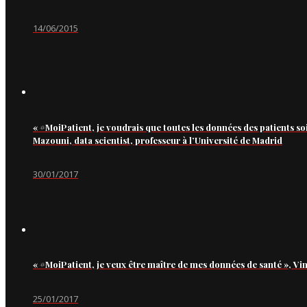
14/06/2015
« #MoiPatient, je voudrais que toutes les données des patients so
Mazouni, data scientist, professeur à l’Université de Madrid
30/01/2017
« #MoiPatient, je veux être maître de mes données de santé », Vi
25/01/2017