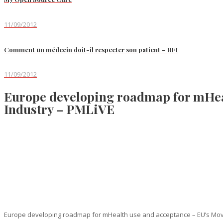
11/09/2012
Comment un médecin doit-il respecter son patient – RFI
11/09/2012
Europe developing roadmap for mHea
Industry – PMLiVE
Europe developing roadmap for mHealth use and acceptance – EU’s Movi