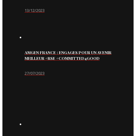
13/12/2023
AMGEN FRANCE : ENGAGES POUR UN AVENIR
MEILLEUR #RSE #COMMITTED4GOOD
27/07/2023