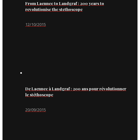
From Laennec to Landgraf : 200 years to
revolutionise the stethoscope
12/10/2015
De Laennec à Landgraf : 200 ans pour révolutionner
le stéthoscope
20/09/2015