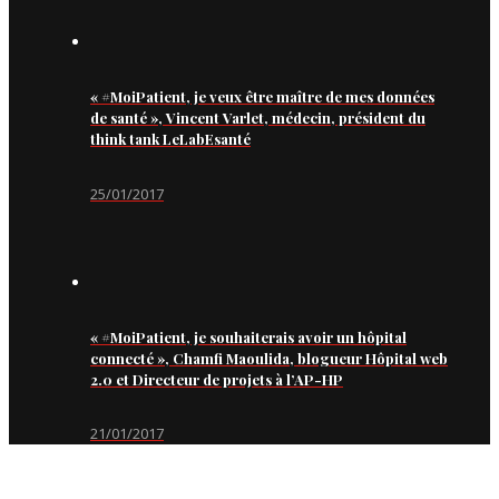
« #MoiPatient, je veux être maître de mes données
de santé », Vincent Varlet, médecin, président du
think tank LeLabEsanté
25/01/2017
« #MoiPatient, je souhaiterais avoir un hôpital
connecté », Chamfi Maoulida, blogueur Hôpital web
2.0 et Directeur de projets à l’AP-HP
21/01/2017