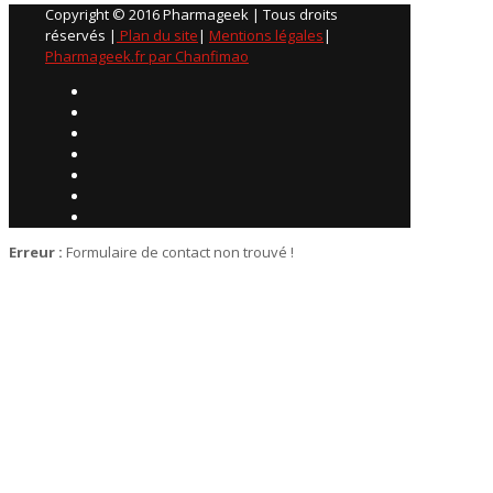
Copyright © 2016 Pharmageek | Tous droits
réservés |
Plan du site
|
Mentions légales
|
Pharmageek.fr par Chanfimao
Erreur :
Formulaire de contact non trouvé !