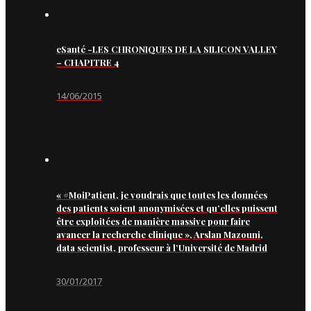
eSanté -LES CHRONIQUES DE LA SILICON VALLEY
– CHAPITRE 4
14/06/2015
« #MoiPatient, je voudrais que toutes les données
des patients soient anonymisées et qu’elles puissent
être exploitées de manière massive pour faire
avancer la recherche clinique », Arslan Mazouni,
data scientist, professeur à l’Université de Madrid
30/01/2017