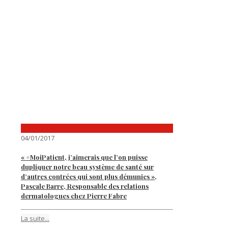
04/01/2017
« #MoiPatient, j’aimerais que l’on puisse
dupliquer notre beau système de santé sur
d’autres contrées qui sont plus démunies »,
Pascale Barre, Responsable des relations
dermatologues chez Pierre Fabre
La suite...