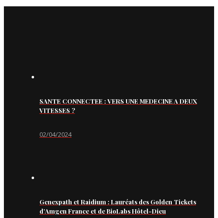
SANTE CONNECTEE : VERS UNE MEDECINE A DEUX
VITESSES ?
02/04/2024
Genexpath et Raidium : Lauréats des Golden Tickets
d’Amgen France et de BioLabs Hôtel-Dieu