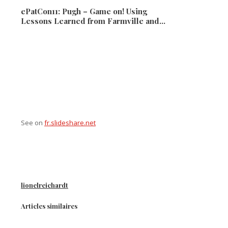
ePatCon11: Pugh – Game on! Using
Lessons Learned from Farmville and…
See on
fr.slideshare.net
lionelreichardt
Articles similaires