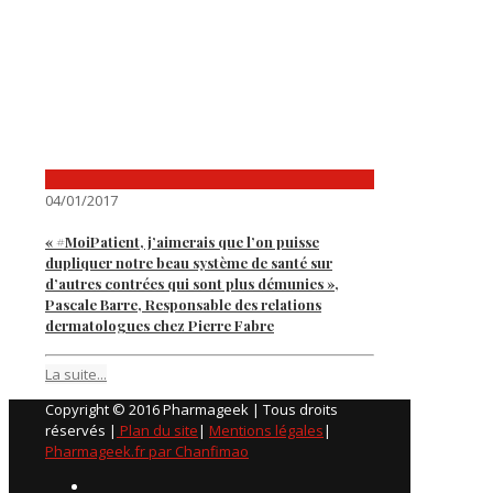
04/01/2017
« #MoiPatient, j’aimerais que l’on puisse
dupliquer notre beau système de santé sur
d’autres contrées qui sont plus démunies »,
Pascale Barre, Responsable des relations
dermatologues chez Pierre Fabre
La suite...
Copyright © 2016 Pharmageek | Tous droits
réservés |
Plan du site
|
Mentions légales
|
Pharmageek.fr par Chanfimao