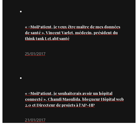
« #MoiPatient, je veux être maître de mes données
de santé », Vincent Varlet, médecin, président du
think tank LeLabEsanté
25/01/2017
« #MoiPatient, je souhaiterais avoir un hôpital
connecté », Chamfi Maoulida, blogueur Hôpital web
2.0 et Directeur de projets à l’AP-HP
21/01/2017