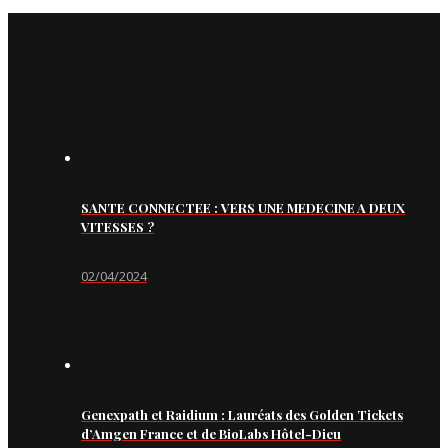
SANTE CONNECTEE : VERS UNE MEDECINE A DEUX
VITESSES ?
02/04/2024
Genexpath et Raidium : Lauréats des Golden Tickets
d’Amgen France et de BioLabs Hôtel-Dieu