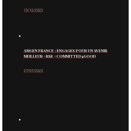
13/12/2023
AMGEN FRANCE : ENGAGES POUR UN AVENIR
MEILLEUR #RSE #COMMITTED4GOOD
27/07/2023