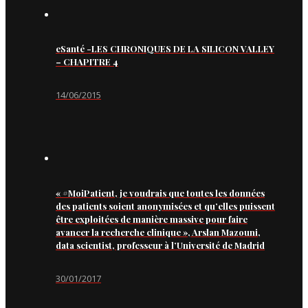
eSanté -LES CHRONIQUES DE LA SILICON VALLEY
– CHAPITRE 4
14/06/2015
« #MoiPatient, je voudrais que toutes les données
des patients soient anonymisées et qu’elles puissent
être exploitées de manière massive pour faire
avancer la recherche clinique », Arslan Mazouni,
data scientist, professeur à l’Université de Madrid
30/01/2017