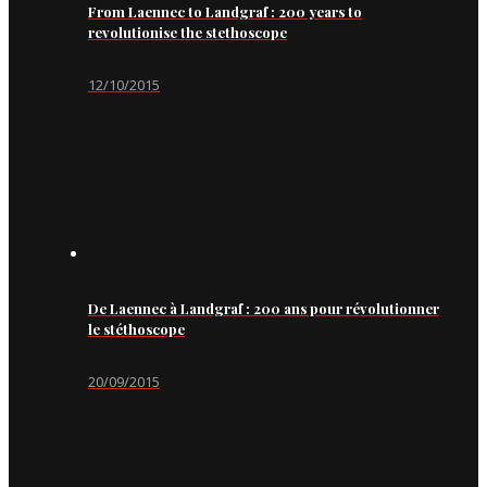
From Laennec to Landgraf : 200 years to
revolutionise the stethoscope
12/10/2015
De Laennec à Landgraf : 200 ans pour révolutionner
le stéthoscope
20/09/2015