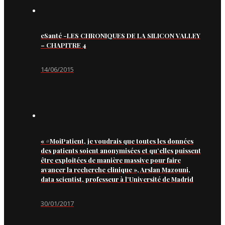
eSanté -LES CHRONIQUES DE LA SILICON VALLEY
– CHAPITRE 4
14/06/2015
« #MoiPatient, je voudrais que toutes les données
des patients soient anonymisées et qu’elles puissent
être exploitées de manière massive pour faire
avancer la recherche clinique », Arslan Mazouni,
data scientist, professeur à l’Université de Madrid
30/01/2017