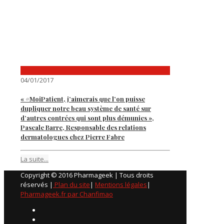
04/01/2017
« #MoiPatient, j’aimerais que l’on puisse
dupliquer notre beau système de santé sur
d’autres contrées qui sont plus démunies »,
Pascale Barre, Responsable des relations
dermatologues chez Pierre Fabre
La suite...
Copyright © 2016 Pharmageek | Tous droits
réservés |
Plan du site
|
Mentions légales
|
Pharmageek.fr par Chanfimao