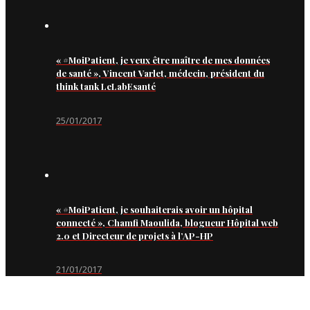
« #MoiPatient, je veux être maître de mes données
de santé », Vincent Varlet, médecin, président du
think tank LeLabEsanté
25/01/2017
« #MoiPatient, je souhaiterais avoir un hôpital
connecté », Chamfi Maoulida, blogueur Hôpital web
2.0 et Directeur de projets à l’AP-HP
21/01/2017