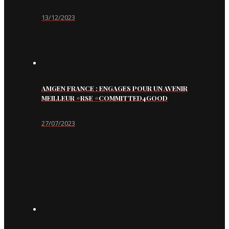
13/12/2023
AMGEN FRANCE : ENGAGES POUR UN AVENIR
MEILLEUR #RSE #COMMITTED4GOOD
27/07/2023