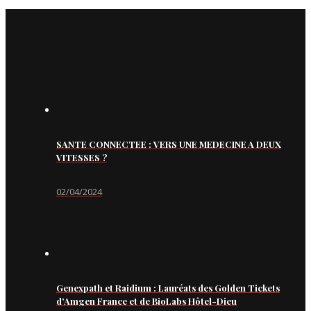
SANTE CONNECTEE : VERS UNE MEDECINE A DEUX
VITESSES ?
02/04/2024
Genexpath et Raidium : Lauréats des Golden Tickets
d’Amgen France et de BioLabs Hôtel-Dieu