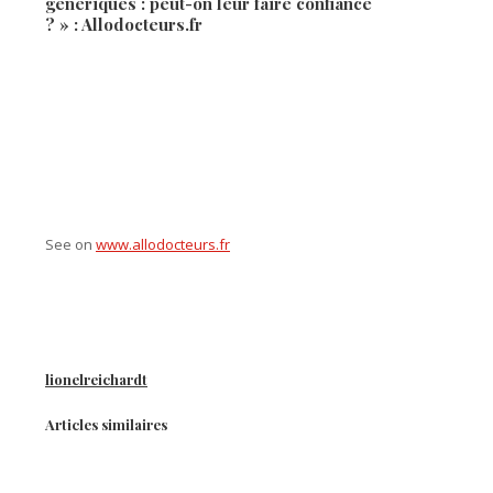
génériques : peut-on leur faire confiance
? » : Allodocteurs.fr
See on
www.allodocteurs.fr
lionelreichardt
Articles similaires