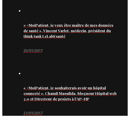
« #MoiPatient, je veux être maître de mes données
de santé », Vincent Varlet, médecin, président du
think tank LeLabEsanté
25/01/2017
« #MoiPatient, je souhaiterais avoir un hôpital
connecté », Chamfi Maoulida, blogueur Hôpital web
2.0 et Directeur de projets à l’AP-HP
21/01/2017