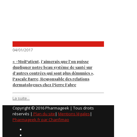
04/01/2017
« #MoiPatient, j’aimerais que l’on puisse
dupliquer notre beau système de santé sur
d’autres contrées qui sont plus démunies »,
Pascale Barre, Responsable des relations
dermatologues chez Pierre Fabre
La suite...
Copyright © 2016 Pharmageek | Tous droits
réservés |
Plan du site
|
Mentions légales
|
Pharmageek.fr par Chanfimao