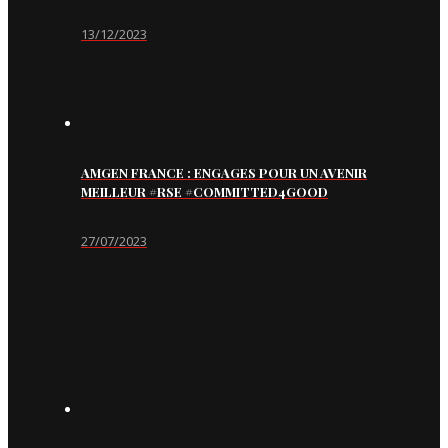
13/12/2023
AMGEN FRANCE : ENGAGES POUR UN AVENIR
MEILLEUR #RSE #COMMITTED4GOOD
27/07/2023