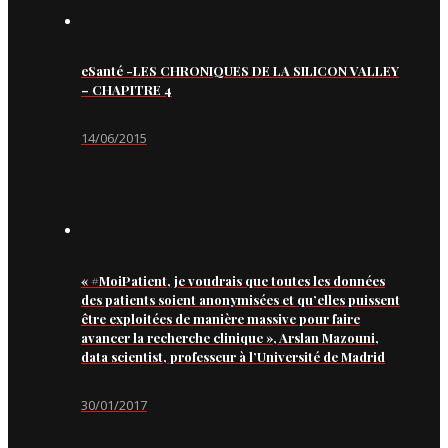
eSanté -LES CHRONIQUES DE LA SILICON VALLEY
– CHAPITRE 4
14/06/2015
« #MoiPatient, je voudrais que toutes les données
des patients soient anonymisées et qu’elles puissent
être exploitées de manière massive pour faire
avancer la recherche clinique », Arslan Mazouni,
data scientist, professeur à l’Université de Madrid
30/01/2017