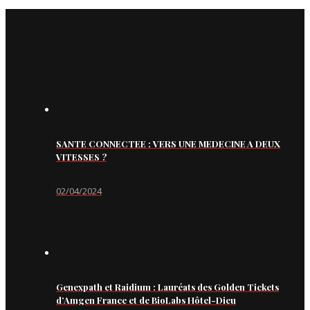
SANTE CONNECTEE : VERS UNE MEDECINE A DEUX
VITESSES ?
02/04/2024
Genexpath et Raidium : Lauréats des Golden Tickets
d’Amgen France et de BioLabs Hôtel-Dieu