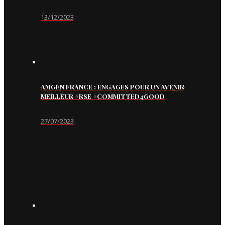
13/12/2023
AMGEN FRANCE : ENGAGES POUR UN AVENIR
MEILLEUR #RSE #COMMITTED4GOOD
27/07/2023