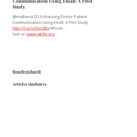
Communication Using Email: A Pilot
Study
@mathena123 Enhancing Doctor-Patient
Communication Using Email: A Pilot Study
http://t.co/U35sS8Qj
#hcsm…
See on
www.jabfm.org
lionelreichardt
Articles similaires