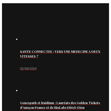
SANTE CONNECTEE : VERS UNE MEDECINE A DEUX
VITESSES ?
02/04/2024
Genexpath et Raidium : Lauréats des Golden Tickets
d’Amgen France et de BioLabs Hôtel-Dieu