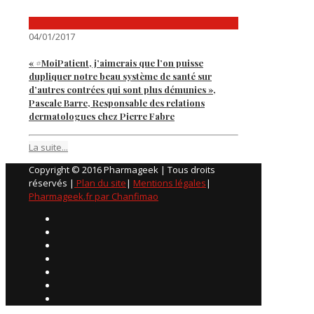
04/01/2017
« #MoiPatient, j’aimerais que l’on puisse
dupliquer notre beau système de santé sur
d’autres contrées qui sont plus démunies »,
Pascale Barre, Responsable des relations
dermatologues chez Pierre Fabre
La suite...
Copyright © 2016 Pharmageek | Tous droits
réservés |
Plan du site
|
Mentions légales
|
Pharmageek.fr par Chanfimao