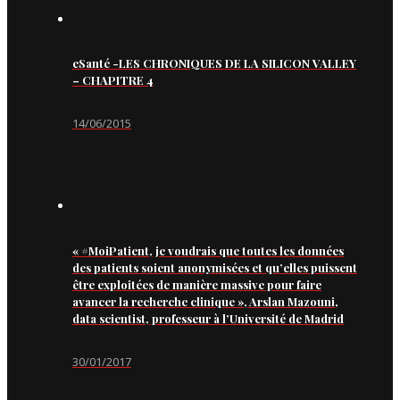
eSanté -LES CHRONIQUES DE LA SILICON VALLEY
– CHAPITRE 4
14/06/2015
« #MoiPatient, je voudrais que toutes les données
des patients soient anonymisées et qu’elles puissent
être exploitées de manière massive pour faire
avancer la recherche clinique », Arslan Mazouni,
data scientist, professeur à l’Université de Madrid
30/01/2017