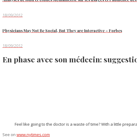
18/09/2012
Physicians May Not Be Social, But They are Interactive – Forbes
18/09/2012
En phase avec son médecin: suggestio
Feel like going to the doctor is a waste of time? With a little prepar
See on
www.nytimes.com