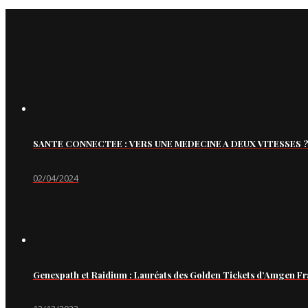
SANTE CONNECTEE : VERS UNE MEDECINE A DEUX VITESSES ?
02/04/2024
Genexpath et Raidium : Lauréats des Golden Tickets d’Amgen Fr