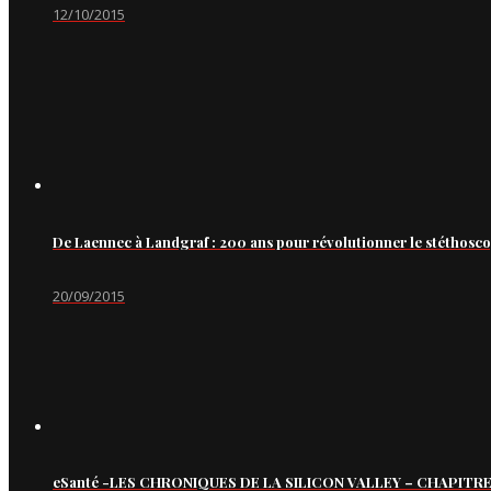
12/10/2015
De Laennec à Landgraf : 200 ans pour révolutionner le stéthosc
20/09/2015
eSanté -LES CHRONIQUES DE LA SILICON VALLEY – CHAPITRE