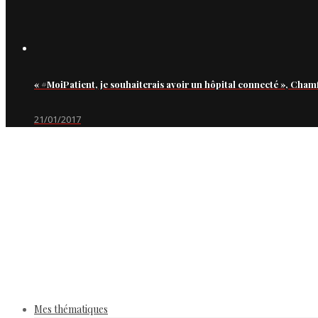
« #MoiPatient, je souhaiterais avoir un hôpital connecté », Cham
21/01/2017
Mes thématiques