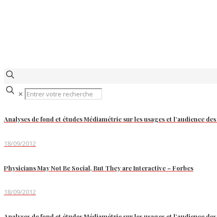
✕
Analyses de fond et études Médiamétrie sur les usages et l’audience des
18/09/2012
Physicians May Not Be Social, But They are Interactive – Forbes
18/09/2012
Analyses de fond et études Médiamétrie sur les usages et l’audience des