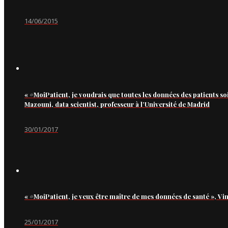
14/06/2015
« #MoiPatient, je voudrais que toutes les données des patients so
Mazouni, data scientist, professeur à l’Université de Madrid
30/01/2017
« #MoiPatient, je veux être maître de mes données de santé », Vi
25/01/2017