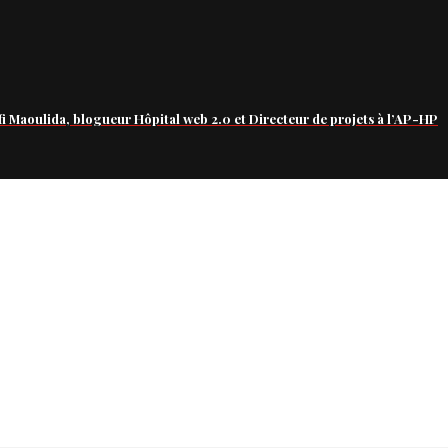
fi Maoulida, blogueur Hôpital web 2.0 et Directeur de projets à l’AP-HP