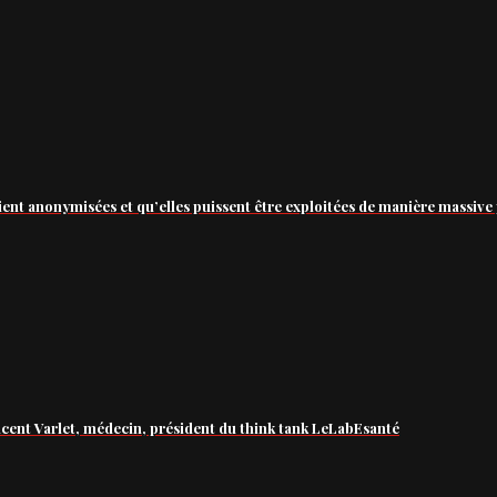
ient anonymisées et qu’elles puissent être exploitées de manière massive 
ncent Varlet, médecin, président du think tank LeLabEsanté