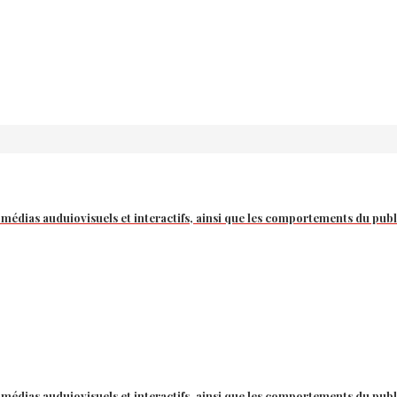
 médias auduiovisuels et interactifs, ainsi que les comportements du publ
 médias auduiovisuels et interactifs, ainsi que les comportements du publ