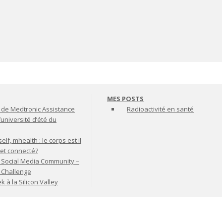
MES POSTS
de Medtronic Assistance
Radioactivité en santé
’université d’été du
lf, mhealth : le corps est il
jet connecté?
 Social Media Community –
t Challenge
à la Silicon Valley