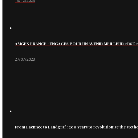
13/12/2023
AMGEN FRANCE : ENGAGES POUR UN AVENIR MEILLEUR #RS
27/07/2023
From Laennec to Landgraf : 200 years to revolutionise the steth