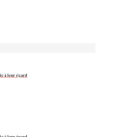
ic à leur égard
ic à leur égard