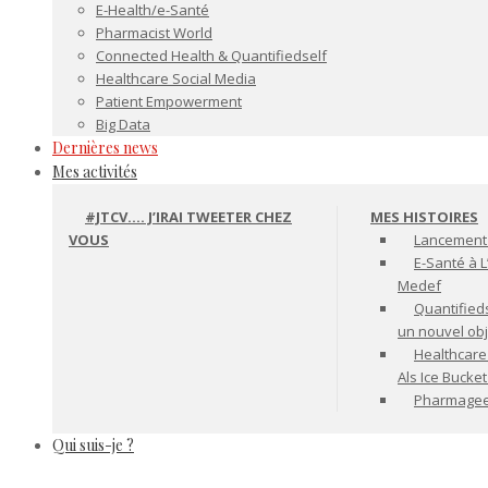
E-Health/e-Santé
Pharmacist World
Connected Health & Quantifiedself
Healthcare Social Media
Patient Empowerment
Big Data
Dernières news
Mes activités
#JTCV…. J’IRAI TWEETER CHEZ
MES HISTOIRES
VOUS
Lancement 
E-Santé à L
Medef
Quantifiedse
un nouvel ob
Healthcare
Als Ice Bucke
Pharmageek 
Qui suis-je ?