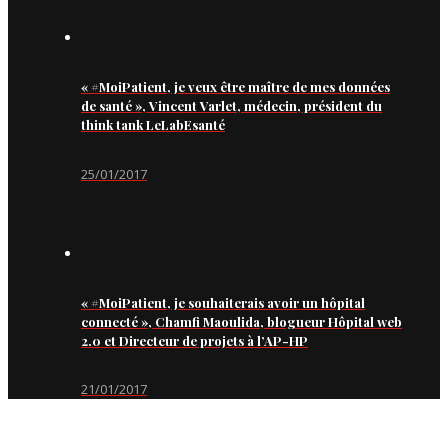
« #MoiPatient, je veux être maître de mes données
de santé », Vincent Varlet, médecin, président du
think tank LeLabEsanté
25/01/2017
« #MoiPatient, je souhaiterais avoir un hôpital
connecté », Chamfi Maoulida, blogueur Hôpital web
2.0 et Directeur de projets à l’AP-HP
21/01/2017