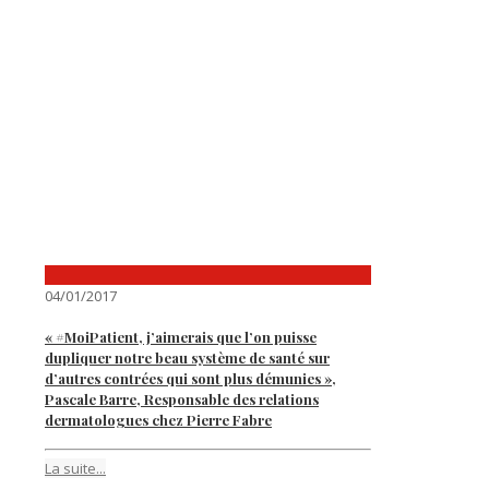
04/01/2017
« #MoiPatient, j’aimerais que l’on puisse
dupliquer notre beau système de santé sur
d’autres contrées qui sont plus démunies »,
Pascale Barre, Responsable des relations
dermatologues chez Pierre Fabre
La suite...