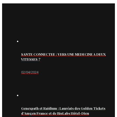
SANTE CONNECTEE : VERS UNE MEDECINE A DEUX
VITESSES ?
02/04/2024
Genexpath et Raidium : Lauréats des Golden Tickets
d’Amgen France et de BioLabs Hôtel-Dieu