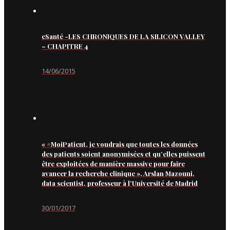
eSanté -LES CHRONIQUES DE LA SILICON VALLEY
– CHAPITRE 4
14/06/2015
« #MoiPatient, je voudrais que toutes les données
des patients soient anonymisées et qu’elles puissent
être exploitées de manière massive pour faire
avancer la recherche clinique », Arslan Mazouni,
data scientist, professeur à l’Université de Madrid
30/01/2017