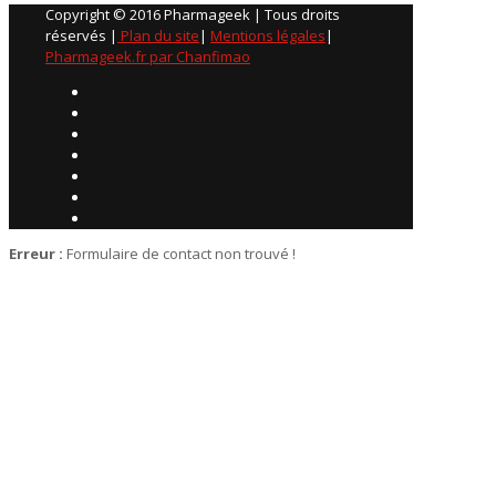
Copyright © 2016 Pharmageek | Tous droits
réservés |
Plan du site
|
Mentions légales
|
Pharmageek.fr par Chanfimao
Erreur :
Formulaire de contact non trouvé !