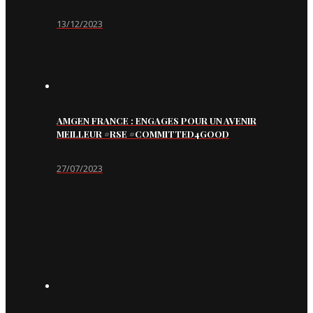
13/12/2023
AMGEN FRANCE : ENGAGES POUR UN AVENIR
MEILLEUR #RSE #COMMITTED4GOOD
27/07/2023