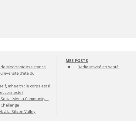
MES POSTS
de Medtronic Assistance
Radioactivité en santé
’université d’été du
lf, mhealth : le corps est il
jet connecté?
 Social Media Community –
t Challenge
à la Silicon Valley