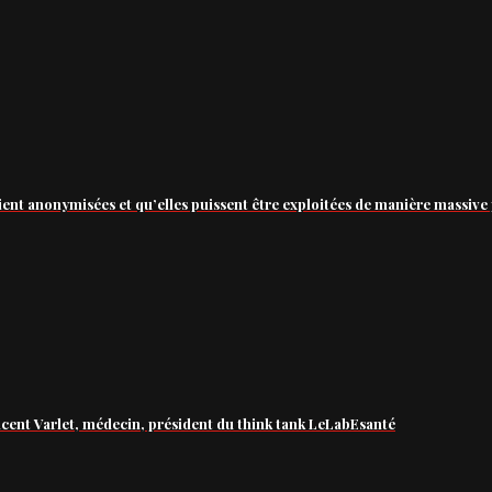
ient anonymisées et qu’elles puissent être exploitées de manière massive 
ncent Varlet, médecin, président du think tank LeLabEsanté