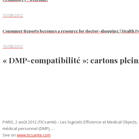
15/08/2012
Consumer Reports becomes a resource for doctor-shopping | Health P
15/08/2012
« DMP-compatibilité »: cartons plei
PARIS, 2 août 2012 (TICsanté) – Les logiciels Efficience et Medical Objec
médical personnel (DMP), …
See on
www.ticsante.com