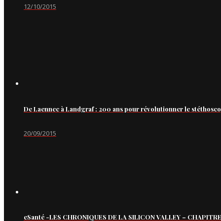
12/10/2015
De Laennec à Landgraf : 200 ans pour révolutionner le stéthosc
20/09/2015
eSanté -LES CHRONIQUES DE LA SILICON VALLEY – CHAPITRE