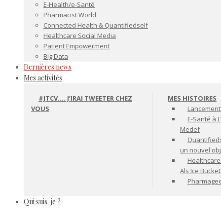
E-Health/e-Santé
Pharmacist World
Connected Health & Quantifiedself
Healthcare Social Media
Patient Empowerment
Big Data
Dernières news
Mes activités
#JTCV…. J’IRAI TWEETER CHEZ
MES HISTOIRES
VOUS
Lancement 
E-Santé à L
Medef
Quantifiedse
un nouvel ob
Healthcare
Als Ice Bucke
Pharmageek 
Qui suis-je ?