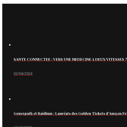
SANTE CONNECTEE : VERS UNE MEDECINE A DEUX VITESSES ?
02/04/2024
Genexpath et Raidium : Lauréats des Golden Tickets d’Amgen Fr