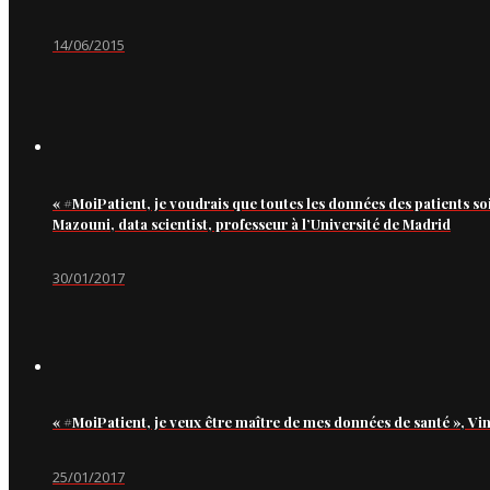
14/06/2015
« #MoiPatient, je voudrais que toutes les données des patients so
Mazouni, data scientist, professeur à l’Université de Madrid
30/01/2017
« #MoiPatient, je veux être maître de mes données de santé », Vi
25/01/2017