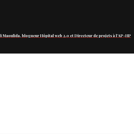
fi Maoulida, blogueur Hôpital web 2.0 et Directeur de projets à l’AP-HP