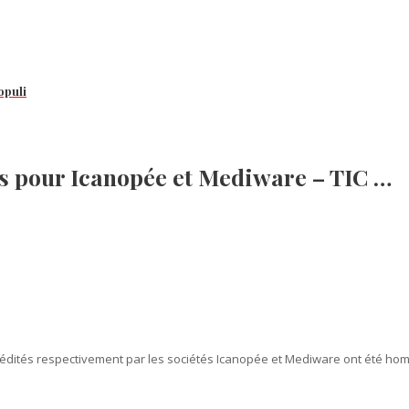
opuli
ns pour Icanopée et Mediware – TIC …
ts, édités respectivement par les sociétés Icanopée et Mediware ont été ho