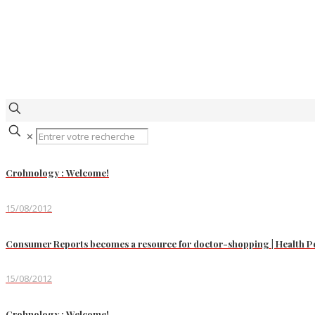
✕
Crohnology : Welcome!
15/08/2012
Consumer Reports becomes a resource for doctor-shopping | Health P
15/08/2012
Crohnology : Welcome!