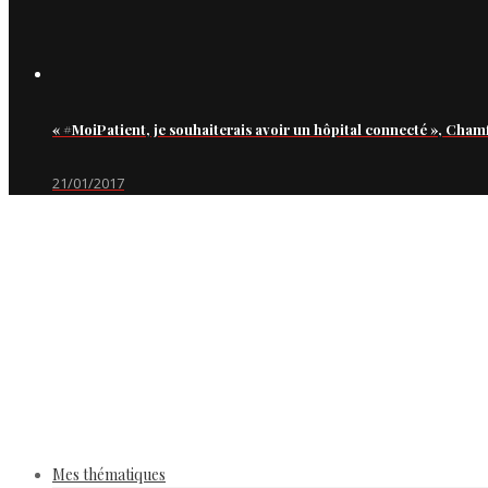
« #MoiPatient, je souhaiterais avoir un hôpital connecté », Cham
21/01/2017
Mes thématiques