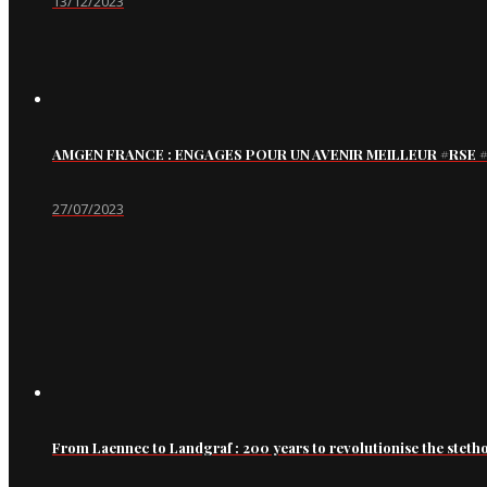
13/12/2023
AMGEN FRANCE : ENGAGES POUR UN AVENIR MEILLEUR #RS
27/07/2023
From Laennec to Landgraf : 200 years to revolutionise the steth