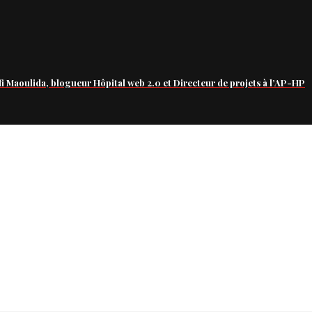
fi Maoulida, blogueur Hôpital web 2.0 et Directeur de projets à l’AP-HP