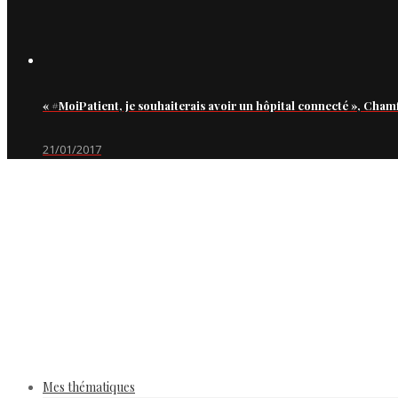
« #MoiPatient, je souhaiterais avoir un hôpital connecté », Cham
21/01/2017
Mes thématiques