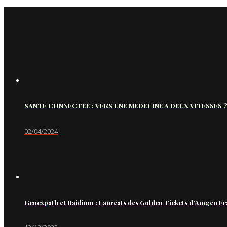
SANTE CONNECTEE : VERS UNE MEDECINE A DEUX VITESSES ?
02/04/2024
Genexpath et Raidium : Lauréats des Golden Tickets d’Amgen Fr