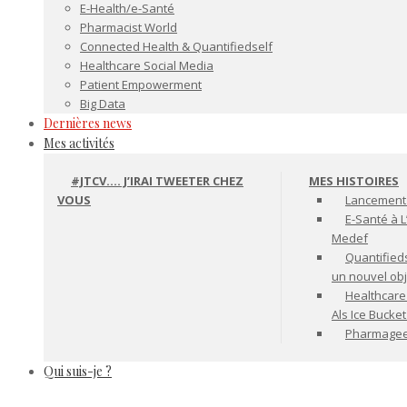
E-Health/e-Santé
Pharmacist World
Connected Health & Quantifiedself
Healthcare Social Media
Patient Empowerment
Big Data
Dernières news
Mes activités
#JTCV…. J’IRAI TWEETER CHEZ
MES HISTOIRES
VOUS
Lancement 
E-Santé à L
Medef
Quantifiedse
un nouvel ob
Healthcare
Als Ice Bucke
Pharmageek 
Qui suis-je ?