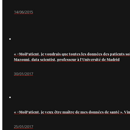
14/06/2015
« #MoiPatient, je voudrais que toutes les données des patients so
Mazouni, data scientist, professeur à l’Université de Madrid
30/01/2017
« #MoiPatient, je veux être maître de mes données de santé », Vi
25/01/2017