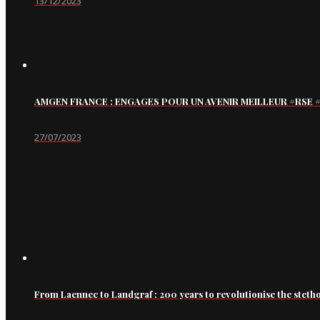
13/12/2023
AMGEN FRANCE : ENGAGES POUR UN AVENIR MEILLEUR #RS
27/07/2023
From Laennec to Landgraf : 200 years to revolutionise the steth