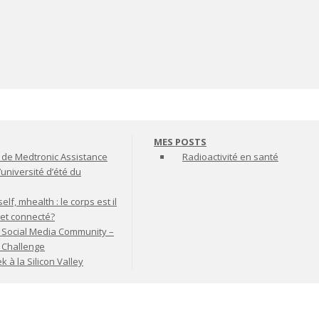
MES POSTS
de Medtronic Assistance
Radioactivité en santé
’université d’été du
lf, mhealth : le corps est il
jet connecté?
 Social Media Community –
t Challenge
à la Silicon Valley