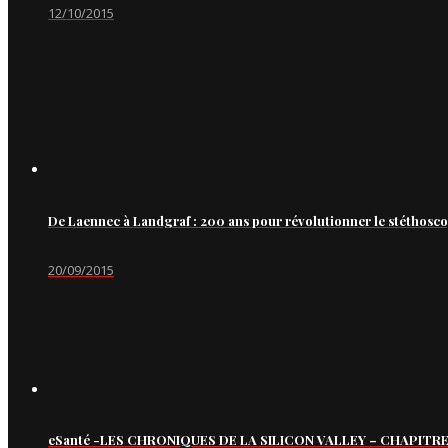
12/10/2015
De Laennec à Landgraf : 200 ans pour révolutionner le stéthosc
20/09/2015
eSanté -LES CHRONIQUES DE LA SILICON VALLEY – CHAPITRE