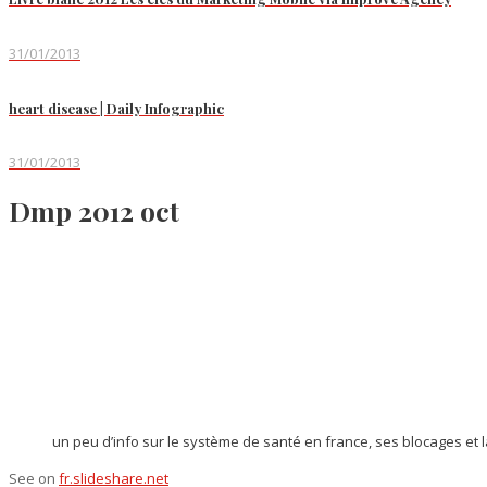
31/01/2013
heart disease | Daily Infographic
31/01/2013
Dmp 2012 oct
un peu d’info sur le système de santé en france, ses blocages et l
See on
fr.slideshare.net