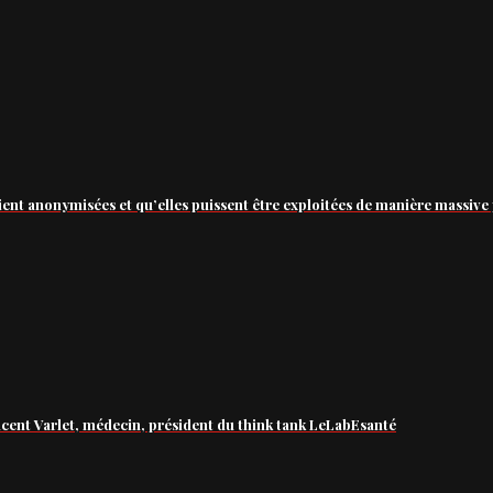
ient anonymisées et qu’elles puissent être exploitées de manière massive 
ncent Varlet, médecin, président du think tank LeLabEsanté