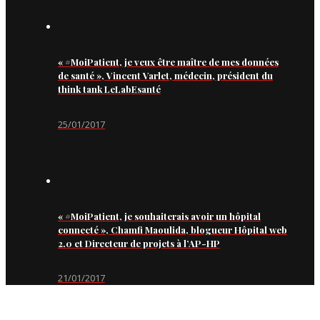
« #MoiPatient, je veux être maître de mes données
de santé », Vincent Varlet, médecin, président du
think tank LeLabEsanté
25/01/2017
« #MoiPatient, je souhaiterais avoir un hôpital
connecté », Chamfi Maoulida, blogueur Hôpital web
2.0 et Directeur de projets à l’AP-HP
21/01/2017