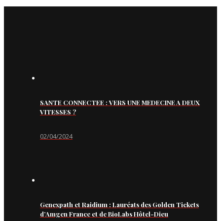
SANTE CONNECTEE : VERS UNE MEDECINE A DEUX
VITESSES ?
02/04/2024
Genexpath et Raidium : Lauréats des Golden Tickets
d’Amgen France et de BioLabs Hôtel-Dieu