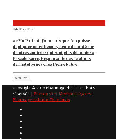
04/01/2017
« #MoiPatient, j’aimerais que l’on puisse
dupliquer notre beau système de santé sur
d’autres contrées qui sont plus démunies »,
Pascale Barre, Responsable des relations
dermatologues chez Pierre Fabre
La suite...
Copyright © 2016 Pharmageek | Tous droits
réservés |
Plan du site
|
Mentions légales
|
Pharmageek.fr par Chanfimao