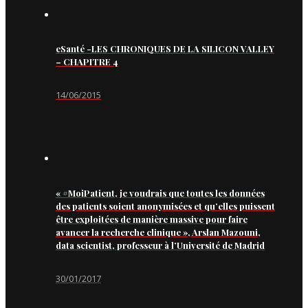
eSanté -LES CHRONIQUES DE LA SILICON VALLEY
– CHAPITRE 4
14/06/2015
« #MoiPatient, je voudrais que toutes les données
des patients soient anonymisées et qu’elles puissent
être exploitées de manière massive pour faire
avancer la recherche clinique », Arslan Mazouni,
data scientist, professeur à l’Université de Madrid
30/01/2017