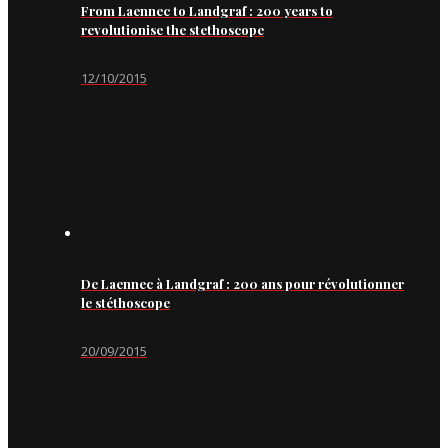
From Laennec to Landgraf : 200 years to
revolutionise the stethoscope
12/10/2015
De Laennec à Landgraf : 200 ans pour révolutionner
le stéthoscope
20/09/2015