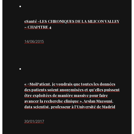
eSanté -LES CHRONIQUES DE LA SILICON VALLEY
– CHAPITRE 4
14/06/2015
« #MoiPatient, je voudrais que toutes les données
des patients soient anonymisées et qu’elles puissent
être exploitées de manière massive pour faire
avancer la recherche clinique », Arslan Mazouni,
data scientist, professeur à l’Université de Madrid
30/01/2017