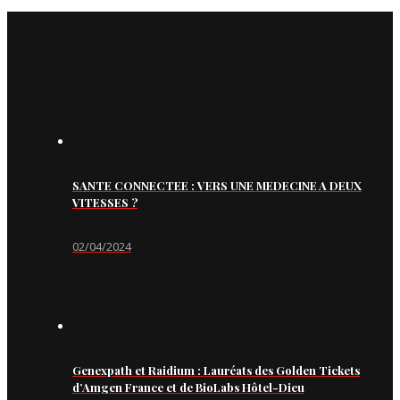
SANTE CONNECTEE : VERS UNE MEDECINE A DEUX
VITESSES ?
02/04/2024
Genexpath et Raidium : Lauréats des Golden Tickets
d’Amgen France et de BioLabs Hôtel-Dieu