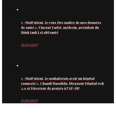
« #MoiPatient, je veux être maître de mes données
de santé », Vincent Varlet, médecin, président du
think tank LeLabEsanté
25/01/2017
« #MoiPatient, je souhaiterais avoir un hôpital
connecté », Chamfi Maoulida, blogueur Hôpital web
2.0 et Directeur de projets à l’AP-HP
21/01/2017