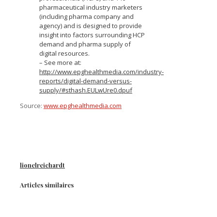
pharmaceutical industry marketers
(including pharma company and
agency) and is designed to provide
insight into factors surrounding HCP
demand and pharma supply of
digital resources.
– See more at:
http://www.epghealthmedia.com/industry-
reports/digital-demand-versus-
supply/#sthash.EULwUre0.dpuf
Source:
www.epghealthmedia.com
lionelreichardt
Articles similaires