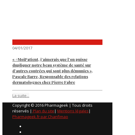
04/01/2017
« #MoiPatient, j’aimerais que l’on puisse
dupliquer notre beau système de santé sur
d’autres contrées qui sont plus démunies »,
Pascale Barre, Responsable des relations
dermatologues chez Pierre Fabre
La suite...
Copyright © 2016 Pharmageek | Tous droits
réservés |
Plan du site
|
Mentions légales
|
Pharmageek.fr par Chanfimao