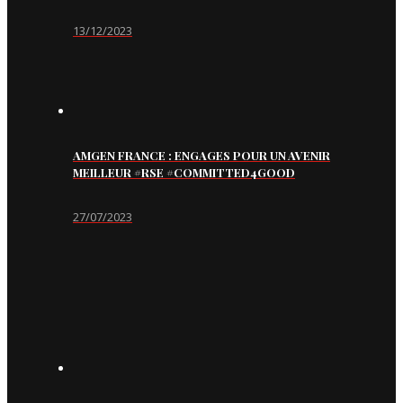
13/12/2023
AMGEN FRANCE : ENGAGES POUR UN AVENIR
MEILLEUR #RSE #COMMITTED4GOOD
27/07/2023