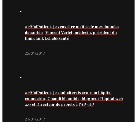
« #MoiPatient, je veux être maître de mes données
de santé », Vincent Varlet, médecin, président du
think tank LeLabEsanté
25/01/2017
« #MoiPatient, je souhaiterais avoir un hôpital
connecté », Chamfi Maoulida, blogueur Hôpital web
2.0 et Directeur de projets à l’AP-HP
21/01/2017