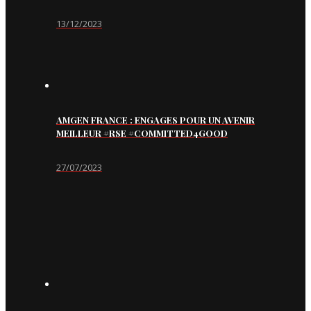
13/12/2023
AMGEN FRANCE : ENGAGES POUR UN AVENIR
MEILLEUR #RSE #COMMITTED4GOOD
27/07/2023