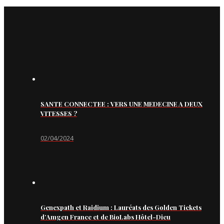
SANTE CONNECTEE : VERS UNE MEDECINE A DEUX
VITESSES ?
02/04/2024
Genexpath et Raidium : Lauréats des Golden Tickets
d’Amgen France et de BioLabs Hôtel-Dieu