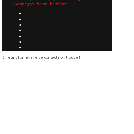
Pharmageek.fr par Chanfimao
Erreur :
Formulaire de contact non trouvé !