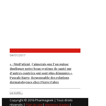
04/01/2017
« #MoiPatient, j’aimerais que l’on puisse
dupliquer notre beau système de santé sur
d’autres contrées qui sont plus démunies »,
Pascale Barre, Responsable des relations
dermatologues chez Pierre Fabre
La suite...
Copyright © 2016 Pharmageek | Tous droits
réservés |
Plan du site
|
Mentions légales
|