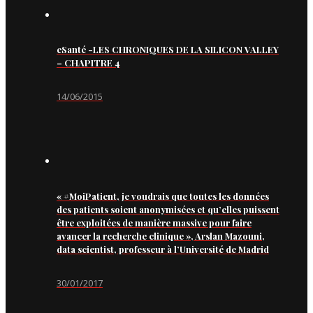
eSanté -LES CHRONIQUES DE LA SILICON VALLEY
– CHAPITRE 4
14/06/2015
« #MoiPatient, je voudrais que toutes les données
des patients soient anonymisées et qu’elles puissent
être exploitées de manière massive pour faire
avancer la recherche clinique », Arslan Mazouni,
data scientist, professeur à l’Université de Madrid
30/01/2017