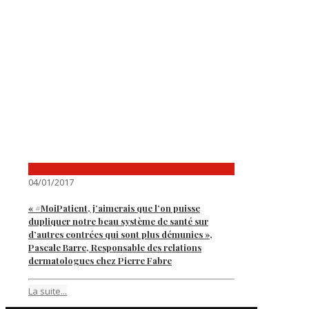
04/01/2017
« #MoiPatient, j’aimerais que l’on puisse
dupliquer notre beau système de santé sur
d’autres contrées qui sont plus démunies »,
Pascale Barre, Responsable des relations
dermatologues chez Pierre Fabre
La suite...