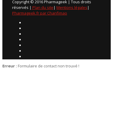
Copyright © 2016 Pharmageek | Tous droits
réservés |
Plan du site
|
Mentions légales
|
Pharmageek.fr par Chanfimao
Erreur :
Formulaire de contact non trouvé !