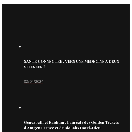
SANTE CONNECTEE : VERS UNE MEDECINE A DEUX
VITESSES ?
02/04/2024
Genexpath et Raidium : Lauréats des Golden Tickets
d’Amgen France et de BioLabs Hôtel-Dieu