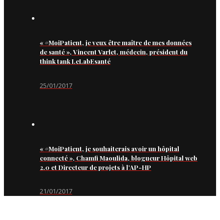
« #MoiPatient, je veux être maître de mes données
de santé », Vincent Varlet, médecin, président du
think tank LeLabEsanté
25/01/2017
« #MoiPatient, je souhaiterais avoir un hôpital
connecté », Chamfi Maoulida, blogueur Hôpital web
2.0 et Directeur de projets à l’AP-HP
21/01/2017