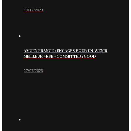
13/12/2023
AMGEN FRANCE : ENGAGES POUR UN AVENIR
MEILLEUR #RSE #COMMITTED4GOOD
27/07/2023