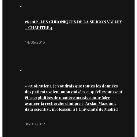
eSanté -LES CHRONIQUES DE LA SILICON VALLEY
– CHAPITRE 4
14/06/2015
« #MoiPatient, je voudrais que toutes les données
des patients soient anonymisées et qu’elles puissent
être exploitées de manière massive pour faire
avancer la recherche clinique », Arslan Mazouni,
data scientist, professeur à l’Université de Madrid
30/01/2017