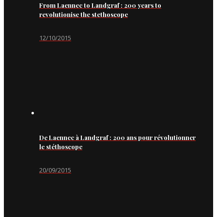
From Laennec to Landgraf : 200 years to
revolutionise the stethoscope
12/10/2015
De Laennec à Landgraf : 200 ans pour révolutionner
le stéthoscope
20/09/2015