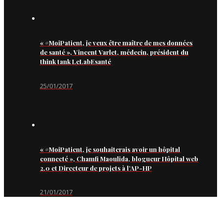
« #MoiPatient, je veux être maître de mes données
de santé », Vincent Varlet, médecin, président du
think tank LeLabEsanté
25/01/2017
« #MoiPatient, je souhaiterais avoir un hôpital
connecté », Chamfi Maoulida, blogueur Hôpital web
2.0 et Directeur de projets à l’AP-HP
21/01/2017