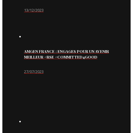
13/12/2023
AMGEN FRANCE : ENGAGES POUR UN AVENIR
MEILLEUR #RSE #COMMITTED4GOOD
27/07/2023