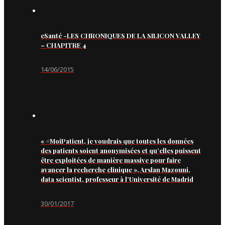
eSanté -LES CHRONIQUES DE LA SILICON VALLEY
– CHAPITRE 4
14/06/2015
« #MoiPatient, je voudrais que toutes les données
des patients soient anonymisées et qu’elles puissent
être exploitées de manière massive pour faire
avancer la recherche clinique », Arslan Mazouni,
data scientist, professeur à l’Université de Madrid
30/01/2017