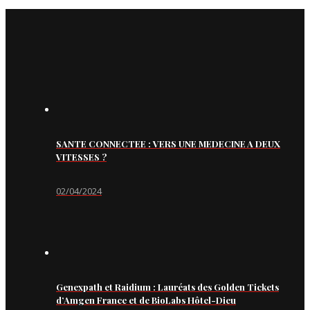
SANTE CONNECTEE : VERS UNE MEDECINE A DEUX
VITESSES ?
02/04/2024
Genexpath et Raidium : Lauréats des Golden Tickets
d’Amgen France et de BioLabs Hôtel-Dieu