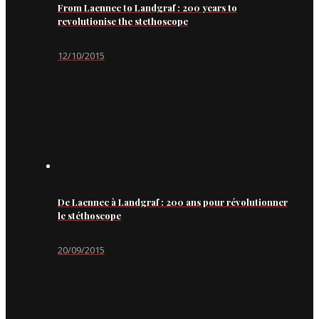
From Laennec to Landgraf : 200 years to
revolutionise the stethoscope
12/10/2015
De Laennec à Landgraf : 200 ans pour révolutionner
le stéthoscope
20/09/2015