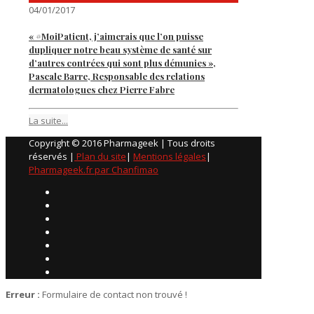
04/01/2017
« #MoiPatient, j’aimerais que l’on puisse
dupliquer notre beau système de santé sur
d’autres contrées qui sont plus démunies »,
Pascale Barre, Responsable des relations
dermatologues chez Pierre Fabre
La suite...
Copyright © 2016 Pharmageek | Tous droits
réservés |
Plan du site
|
Mentions légales
|
Pharmageek.fr par Chanfimao
Erreur :
Formulaire de contact non trouvé !