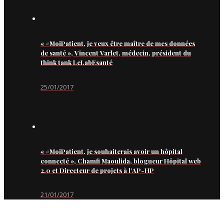
« #MoiPatient, je veux être maître de mes données
de santé », Vincent Varlet, médecin, président du
think tank LeLabEsanté
25/01/2017
« #MoiPatient, je souhaiterais avoir un hôpital
connecté », Chamfi Maoulida, blogueur Hôpital web
2.0 et Directeur de projets à l’AP-HP
21/01/2017