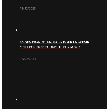
13/12/2023
AMGEN FRANCE : ENGAGES POUR UN AVENIR
MEILLEUR #RSE #COMMITTED4GOOD
27/07/2023