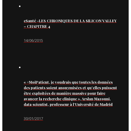
eSanté -LES CHRONIQUES DE LA SILICON VALLEY
– CHAPITRE 4
14/06/2015
« #MoiPatient, je voudrais que toutes les données
des patients soient anonymisées et qu’elles puissent
être exploitées de manière massive pour faire
avancer la recherche clinique », Arslan Mazouni,
data scientist, professeur à l’Université de Madrid
30/01/2017