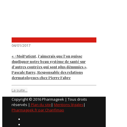
04/01/2017
« #MoiPatient, j’aimerais que l’on puisse
dupliquer notre beau système de santé sur
d’autres contrées qui sont plus démunies »,
Pascale Barre, Responsable des relations
dermatologues chez Pierre Fabre
La suite...
Copyright © 2016 Pharmageek | Tous droits
réservés |
Plan du site
|
Mentions légales
|
Pharmageek.fr par Chanfimao