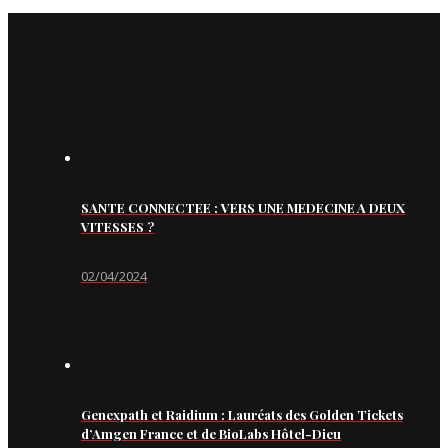
SANTE CONNECTEE : VERS UNE MEDECINE A DEUX
VITESSES ?
02/04/2024
Genexpath et Raidium : Lauréats des Golden Tickets
d’Amgen France et de BioLabs Hôtel-Dieu