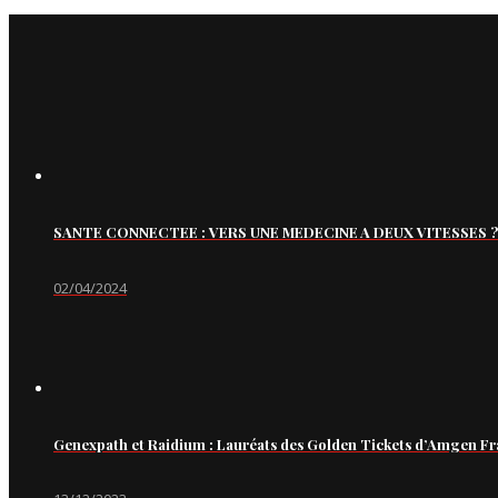
SANTE CONNECTEE : VERS UNE MEDECINE A DEUX VITESSES ?
02/04/2024
Genexpath et Raidium : Lauréats des Golden Tickets d’Amgen Fr