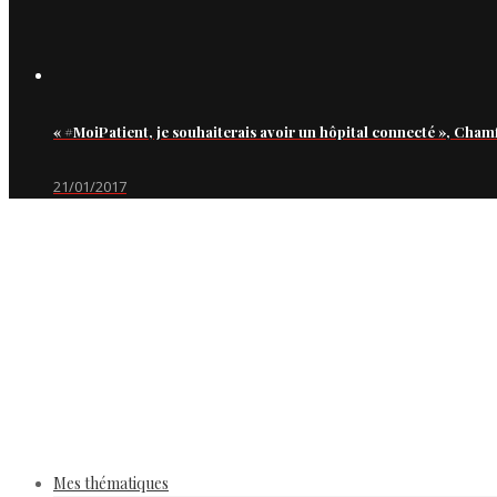
« #MoiPatient, je souhaiterais avoir un hôpital connecté », Cham
21/01/2017
Mes thématiques