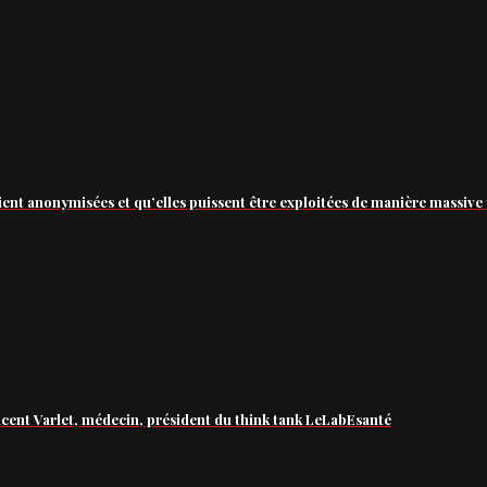
ient anonymisées et qu’elles puissent être exploitées de manière massive 
ncent Varlet, médecin, président du think tank LeLabEsanté