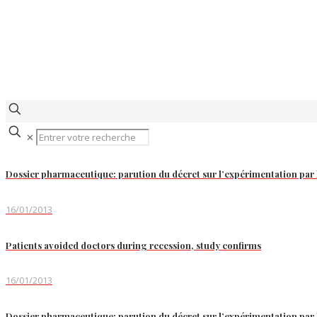
✕
Dossier pharmaceutique: parution du décret sur l’expérimentation par 
16/01/2013
Patients avoided doctors during recession, study confirms
16/01/2013
Dossier pharmaceutique: parution du décret sur l’expérimentation par 