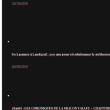
12/10/2015
De Laennec à Landgraf : 200 ans pour révolutionner le stéthosc
20/09/2015
eSanté -LES CHRONIQUES DE LA SILICON VALLEY – CHAPITRE