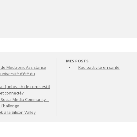
MES POSTS
de Medtronic Assistance
Radioactivité en santé
’université d’été du
lf, mhealth : le corps est il
jet connecté?
 Social Media Community –
t Challenge
à la Silicon Valley