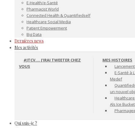
E-Health/e-Santé
Pharmacist World
Connected Health & Quantifiedself
Healthcare Social Media
Patient Empowerment
Big Data
Dernières news
Mes activités
#JTCV…. J’IRAI TWEETER CHEZ
MES HISTOIRES
VOUS
Lancement 
E-Santé à L
Medef
Quantifiedse
un nouvel ob
Healthcare
Als Ice Bucke
Pharmageek 
Qui suis-je ?