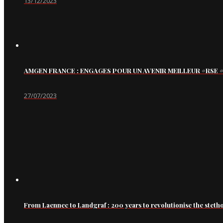
13/12/2023
AMGEN FRANCE : ENGAGES POUR UN AVENIR MEILLEUR #RS
27/07/2023
From Laennec to Landgraf : 200 years to revolutionise the steth