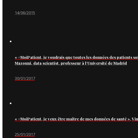
14/06/2015
« #MoiPatient, je voudrais que toutes les données des patients so
Mazouni, data scientist, professeur à l’Université de Madrid
30/01/2017
« #MoiPatient, je veux être maître de mes données de santé », Vi
25/01/2017