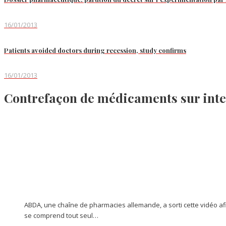
16/01/2013
Patients avoided doctors during recession, study confirms
16/01/2013
Contrefaçon de médicaments sur int
ABDA, une chaîne de pharmacies allemande, a sorti cette vidéo afi
se comprend tout seul…