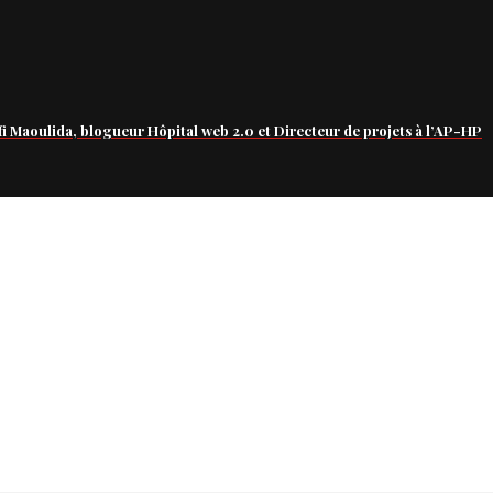
fi Maoulida, blogueur Hôpital web 2.0 et Directeur de projets à l’AP-HP