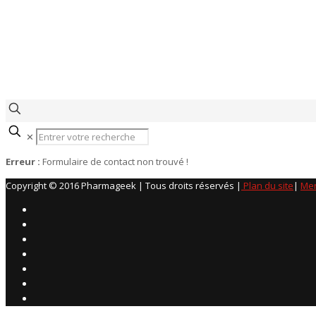
✕
Erreur :
Formulaire de contact non trouvé !
Copyright © 2016 Pharmageek | Tous droits réservés |
Plan du site
|
Men