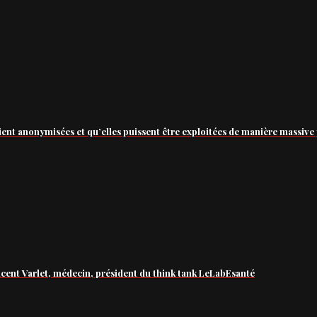
ient anonymisées et qu’elles puissent être exploitées de manière massive 
ncent Varlet, médecin, président du think tank LeLabEsanté