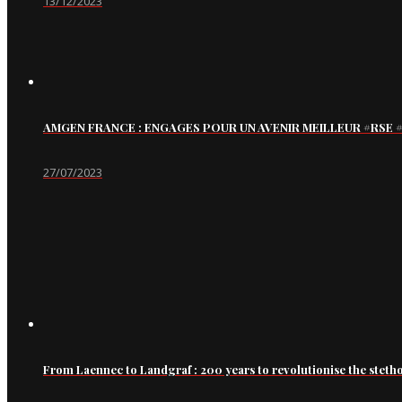
13/12/2023
AMGEN FRANCE : ENGAGES POUR UN AVENIR MEILLEUR #RS
27/07/2023
From Laennec to Landgraf : 200 years to revolutionise the steth