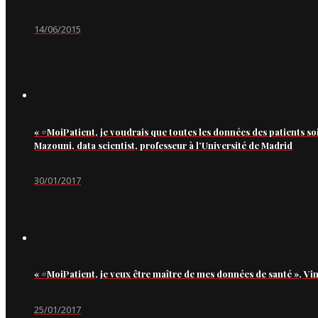
14/06/2015
« #MoiPatient, je voudrais que toutes les données des patients so
Mazouni, data scientist, professeur à l’Université de Madrid
30/01/2017
« #MoiPatient, je veux être maître de mes données de santé », Vi
25/01/2017