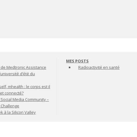
MES POSTS
de Medtronic Assistance
Radioactivité en santé
’université d’été du
lf, mhealth : le corps est il
jet connecté?
 Social Media Community –
t Challenge
à la Silicon Valley