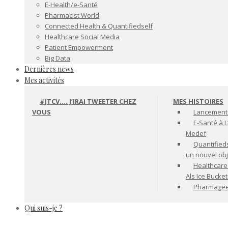
E-Health/e-Santé
Pharmacist World
Connected Health & Quantifiedself
Healthcare Social Media
Patient Empowerment
Big Data
Dernières news
Mes activités
#JTCV…. J’IRAI TWEETER CHEZ
MES HISTOIRES
VOUS
Lancement 
E-Santé à L
Medef
Quantifiedse
un nouvel ob
Healthcare
Als Ice Bucke
Pharmageek 
Qui suis-je ?