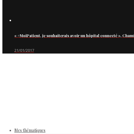
« #MoiPatient, je souhaiterais avoir un hôpital connecté », Cham
21/01/2017
Mes thématiques