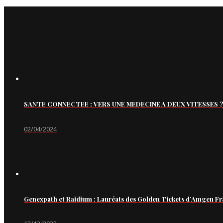
SANTE CONNECTEE : VERS UNE MEDECINE A DEUX VITESSES ?
02/04/2024
Genexpath et Raidium : Lauréats des Golden Tickets d’Amgen Fr