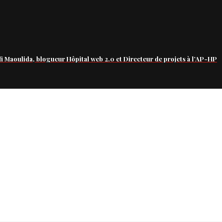
fi Maoulida, blogueur Hôpital web 2.0 et Directeur de projets à l’AP-HP