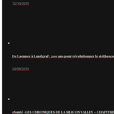
12/10/2015
De Laennec à Landgraf : 200 ans pour révolutionner le stéthosc
20/09/2015
eSanté -LES CHRONIQUES DE LA SILICON VALLEY – CHAPITRE