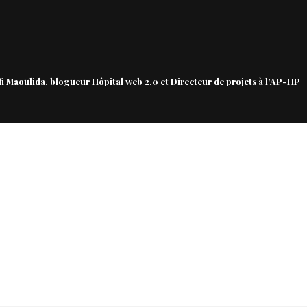
fi Maoulida, blogueur Hôpital web 2.0 et Directeur de projets à l’AP-HP