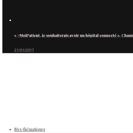
« #MoiPatient, je souhaiterais avoir un hôpital connecté », Cham
21/01/2017
Mes thématiques