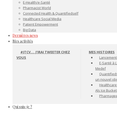
E-Health/e-Santé
Pharmacist World
Connected Health & Quantifiedself
Healthcare Social Media
Patient Empowerment
Big Data
Dernières news
Mes activités
#JTCV…. J’IRAI TWEETER CHEZ
MES HISTOIRES
VOUS
Lancement 
E-Santé à L
Medef
Quantifiedse
un nouvel ob
Healthcare
Als Ice Bucke
Pharmageek 
Qui suis-je ?