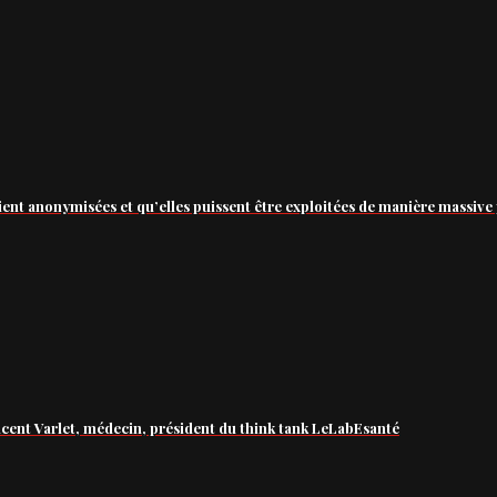
ient anonymisées et qu’elles puissent être exploitées de manière massive 
ncent Varlet, médecin, président du think tank LeLabEsanté