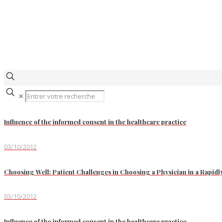
✕
Influence of the informed consent in the healthcare practice
03/10/2012
Choosing Well: Patient Challenges in Choosing a Physician in a Rapid
03/10/2012
Influence of the informed consent in the healthcare practice