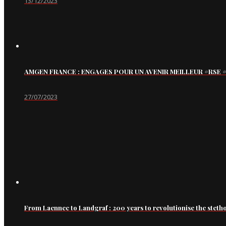
13/12/2023
AMGEN FRANCE : ENGAGES POUR UN AVENIR MEILLEUR #RS
27/07/2023
From Laennec to Landgraf : 200 years to revolutionise the steth