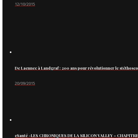
12/10/2015
De Laennec à Landgraf : 200 ans pour révolutionner le stéthosc
20/09/2015
eSanté -LES CHRONIQUES DE LA SILICON VALLEY – CHAPITRE