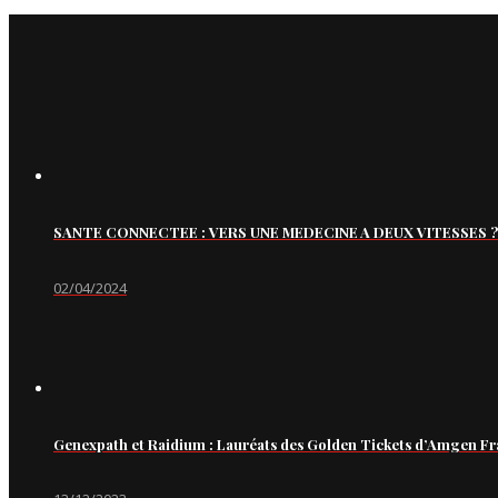
SANTE CONNECTEE : VERS UNE MEDECINE A DEUX VITESSES ?
02/04/2024
Genexpath et Raidium : Lauréats des Golden Tickets d’Amgen Fr