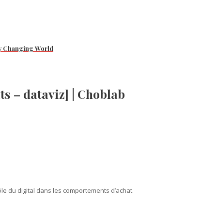
ly Changing World
ts – dataviz] | Choblab
ôle du digital dans les comportements d’achat.