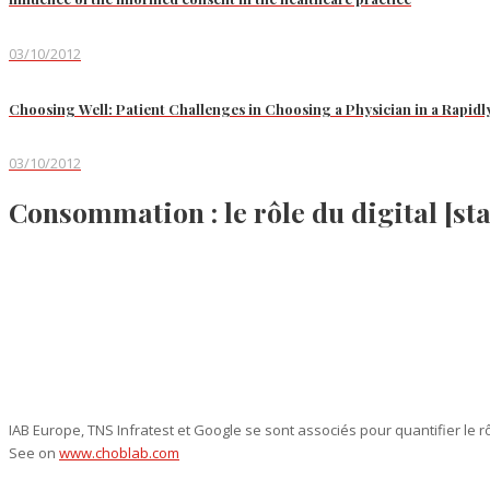
03/10/2012
Choosing Well: Patient Challenges in Choosing a Physician in a Rapid
03/10/2012
Consommation : le rôle du digital [sta
IAB Europe, TNS Infratest et Google se sont associés pour quantifier le r
See on
www.choblab.com