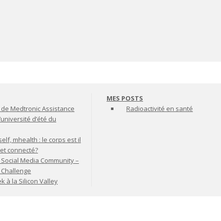
MES POSTS
de Medtronic Assistance
Radioactivité en santé
’université d’été du
lf, mhealth : le corps est il
jet connecté?
 Social Media Community –
t Challenge
à la Silicon Valley