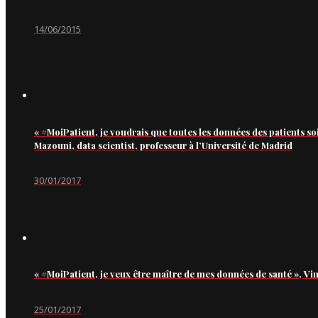
14/06/2015
« #MoiPatient, je voudrais que toutes les données des patients so
Mazouni, data scientist, professeur à l’Université de Madrid
30/01/2017
« #MoiPatient, je veux être maître de mes données de santé », Vi
25/01/2017