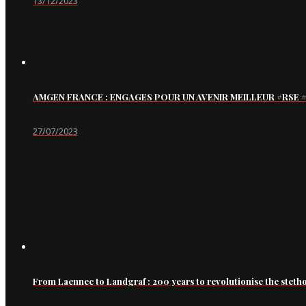
13/12/2023
AMGEN FRANCE : ENGAGES POUR UN AVENIR MEILLEUR #RS
27/07/2023
From Laennec to Landgraf : 200 years to revolutionise the steth