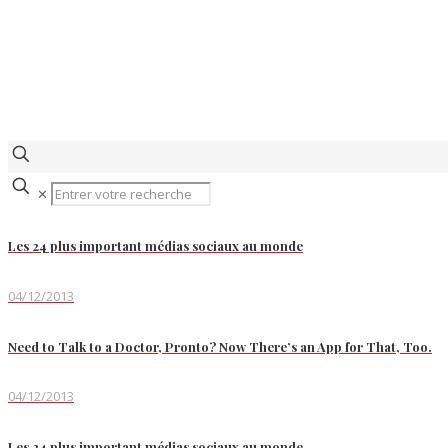
✕
Les 24 plus important médias sociaux au monde
04/12/2013
Need to Talk to a Doctor, Pronto? Now There’s an App for That, Too.
04/12/2013
Les 24 plus important médias sociaux au monde