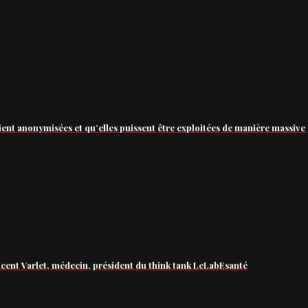
ient anonymisées et qu’elles puissent être exploitées de manière massive 
ncent Varlet, médecin, président du think tank LeLabEsanté