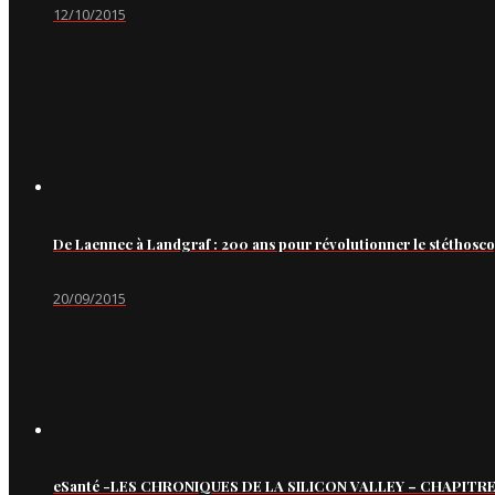
12/10/2015
De Laennec à Landgraf : 200 ans pour révolutionner le stéthosc
20/09/2015
eSanté -LES CHRONIQUES DE LA SILICON VALLEY – CHAPITRE