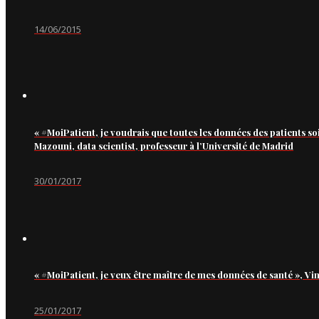
14/06/2015
« #MoiPatient, je voudrais que toutes les données des patients so
Mazouni, data scientist, professeur à l’Université de Madrid
30/01/2017
« #MoiPatient, je veux être maître de mes données de santé », Vi
25/01/2017