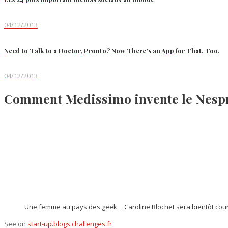
04/12/2013
Need to Talk to a Doctor, Pronto? Now There’s an App for That, Too.
04/12/2013
Comment Medissimo invente le Nespre
Une femme au pays des geek… Caroline Blochet sera bientôt cour
See on
start-up.blogs.challenges.fr