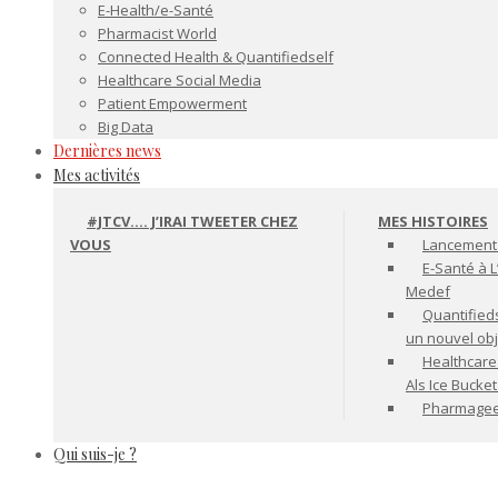
E-Health/e-Santé
Pharmacist World
Connected Health & Quantifiedself
Healthcare Social Media
Patient Empowerment
Big Data
Dernières news
Mes activités
#JTCV…. J’IRAI TWEETER CHEZ
MES HISTOIRES
VOUS
Lancement 
E-Santé à L
Medef
Quantifiedse
un nouvel ob
Healthcare
Als Ice Bucke
Pharmageek 
Qui suis-je ?