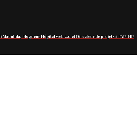
fi Maoulida, blogueur Hôpital web 2.0 et Directeur de projets à l’AP-HP