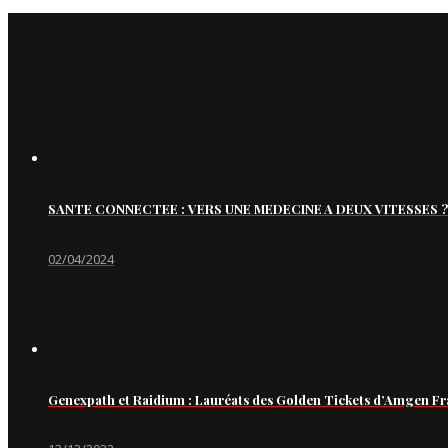
SANTE CONNECTEE : VERS UNE MEDECINE A DEUX VITESSES ?
02/04/2024
Genexpath et Raidium : Lauréats des Golden Tickets d’Amgen Fr