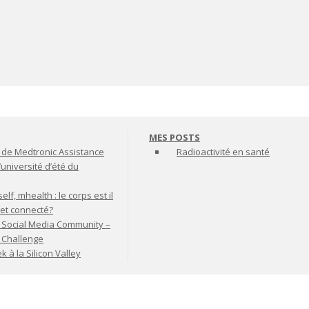
MES POSTS
de Medtronic Assistance
Radioactivité en santé
’université d’été du
lf, mhealth : le corps est il
jet connecté?
 Social Media Community –
t Challenge
à la Silicon Valley