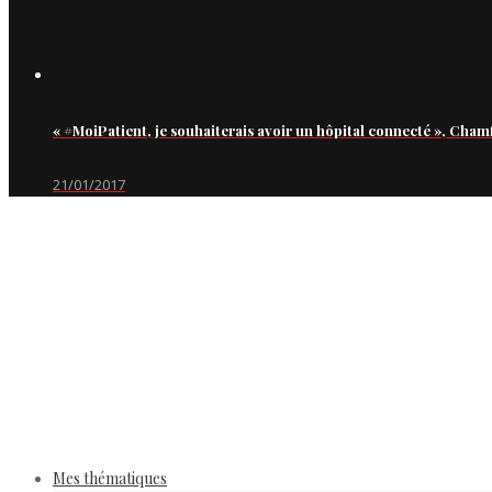
« #MoiPatient, je souhaiterais avoir un hôpital connecté », Cham
21/01/2017
Mes thématiques