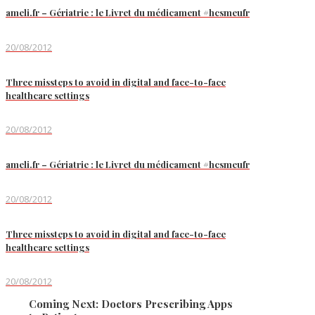
ameli.fr – Gériatrie : le Livret du médicament #hcsmeufr
20/08/2012
Three missteps to avoid in digital and face-to-face
healthcare settings
20/08/2012
ameli.fr – Gériatrie : le Livret du médicament #hcsmeufr
20/08/2012
Three missteps to avoid in digital and face-to-face
healthcare settings
20/08/2012
Coming Next: Doctors Prescribing Apps