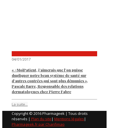
04/01/2017
« #MoiPatient, j’aimerais que l’on puisse
dupliquer notre beau système de santé sur
d’autres contrées qui sont plus démunies »,
Pascale Barre, Responsable des relations
dermatologues chez Pierre Fabre
La suite...
Copyright © 2016 Pharmageek | Tous droits
réservés |
Plan du site
|
Mentions légales
|
Pharmageek.fr par Chanfimao