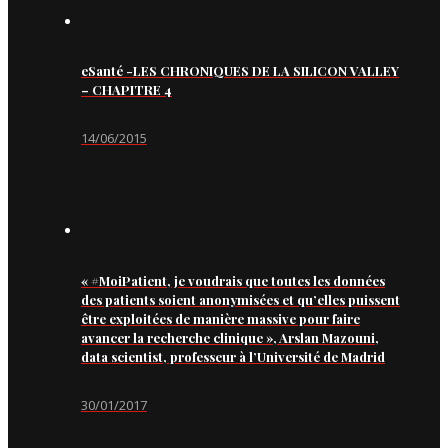
eSanté -LES CHRONIQUES DE LA SILICON VALLEY
– CHAPITRE 4
14/06/2015
« #MoiPatient, je voudrais que toutes les données
des patients soient anonymisées et qu’elles puissent
être exploitées de manière massive pour faire
avancer la recherche clinique », Arslan Mazouni,
data scientist, professeur à l’Université de Madrid
30/01/2017