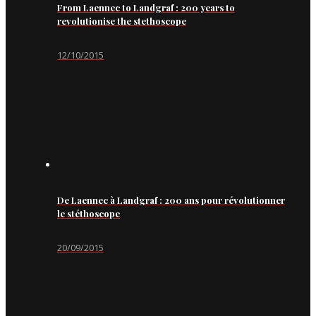
From Laennec to Landgraf : 200 years to
revolutionise the stethoscope
12/10/2015
De Laennec à Landgraf : 200 ans pour révolutionner
le stéthoscope
20/09/2015