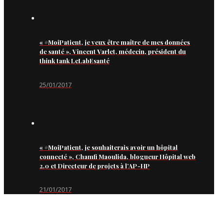
« #MoiPatient, je veux être maître de mes données
de santé », Vincent Varlet, médecin, président du
think tank LeLabEsanté
25/01/2017
« #MoiPatient, je souhaiterais avoir un hôpital
connecté », Chamfi Maoulida, blogueur Hôpital web
2.0 et Directeur de projets à l’AP-HP
21/01/2017