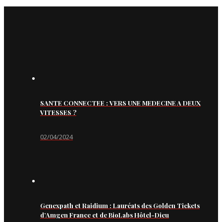
SANTE CONNECTEE : VERS UNE MEDECINE A DEUX
VITESSES ?
02/04/2024
Genexpath et Raidium : Lauréats des Golden Tickets
d’Amgen France et de BioLabs Hôtel-Dieu