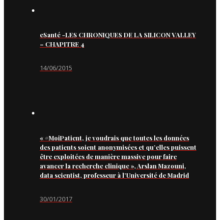
eSanté -LES CHRONIQUES DE LA SILICON VALLEY
– CHAPITRE 4
14/06/2015
« #MoiPatient, je voudrais que toutes les données
des patients soient anonymisées et qu’elles puissent
être exploitées de manière massive pour faire
avancer la recherche clinique », Arslan Mazouni,
data scientist, professeur à l’Université de Madrid
30/01/2017