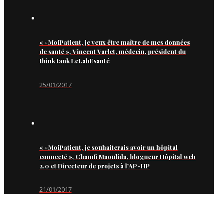
« #MoiPatient, je veux être maître de mes données
de santé », Vincent Varlet, médecin, président du
think tank LeLabEsanté
25/01/2017
« #MoiPatient, je souhaiterais avoir un hôpital
connecté », Chamfi Maoulida, blogueur Hôpital web
2.0 et Directeur de projets à l’AP-HP
21/01/2017