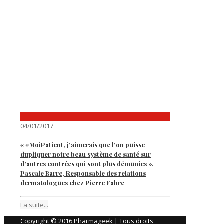
04/01/2017
« #MoiPatient, j’aimerais que l’on puisse
dupliquer notre beau système de santé sur
d’autres contrées qui sont plus démunies »,
Pascale Barre, Responsable des relations
dermatologues chez Pierre Fabre
La suite...
Copyright © 2016 Pharmageek | Tous droits