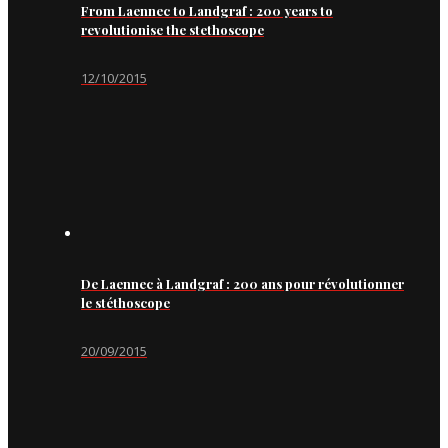
From Laennec to Landgraf : 200 years to
revolutionise the stethoscope
12/10/2015
De Laennec à Landgraf : 200 ans pour révolutionner
le stéthoscope
20/09/2015