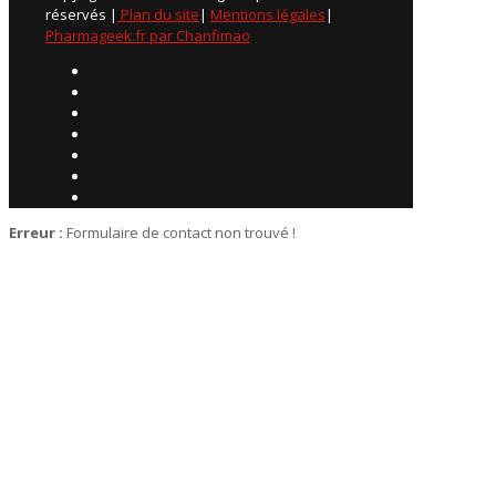
réservés |
Plan du site
|
Mentions légales
|
Pharmageek.fr par Chanfimao
Erreur :
Formulaire de contact non trouvé !