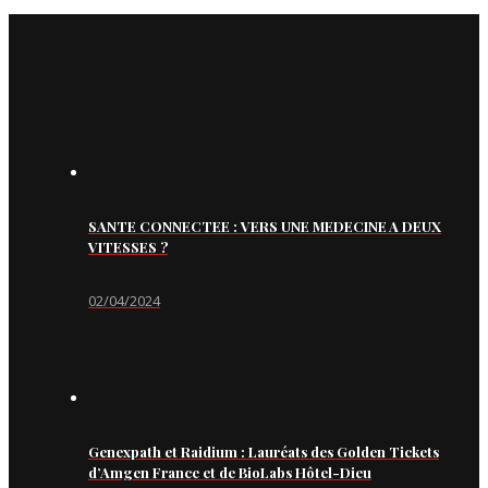
SANTE CONNECTEE : VERS UNE MEDECINE A DEUX
VITESSES ?
02/04/2024
Genexpath et Raidium : Lauréats des Golden Tickets
d’Amgen France et de BioLabs Hôtel-Dieu