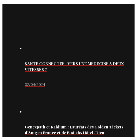
SANTE CONNECTEE : VERS UNE MEDECINE A DEUX
VITESSES ?
02/04/2024
Genexpath et Raidium : Lauréats des Golden Tickets
d’Amgen France et de BioLabs Hôtel-Dieu