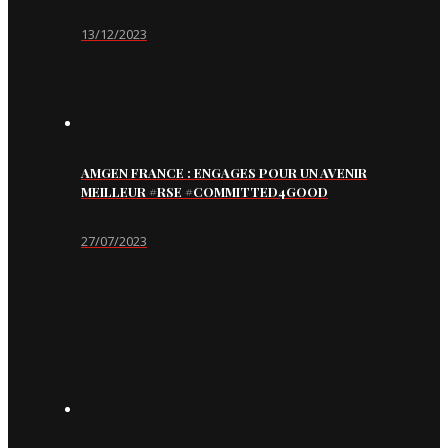
13/12/2023
AMGEN FRANCE : ENGAGES POUR UN AVENIR
MEILLEUR #RSE #COMMITTED4GOOD
27/07/2023