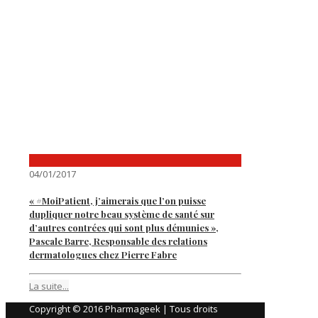
04/01/2017
« #MoiPatient, j’aimerais que l’on puisse
dupliquer notre beau système de santé sur
d’autres contrées qui sont plus démunies »,
Pascale Barre, Responsable des relations
dermatologues chez Pierre Fabre
La suite...
Copyright © 2016 Pharmageek | Tous droits