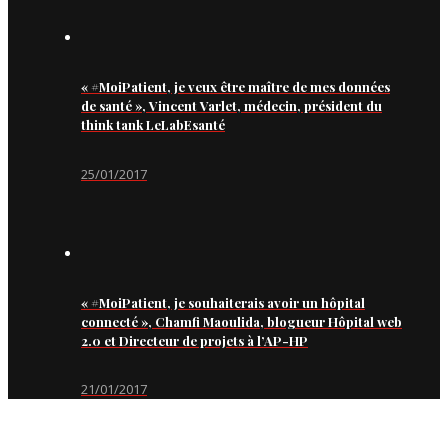
« #MoiPatient, je veux être maître de mes données
de santé », Vincent Varlet, médecin, président du
think tank LeLabEsanté
25/01/2017
« #MoiPatient, je souhaiterais avoir un hôpital
connecté », Chamfi Maoulida, blogueur Hôpital web
2.0 et Directeur de projets à l’AP-HP
21/01/2017