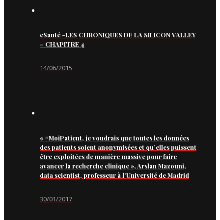
eSanté -LES CHRONIQUES DE LA SILICON VALLEY
– CHAPITRE 4
14/06/2015
« #MoiPatient, je voudrais que toutes les données
des patients soient anonymisées et qu’elles puissent
être exploitées de manière massive pour faire
avancer la recherche clinique », Arslan Mazouni,
data scientist, professeur à l’Université de Madrid
30/01/2017