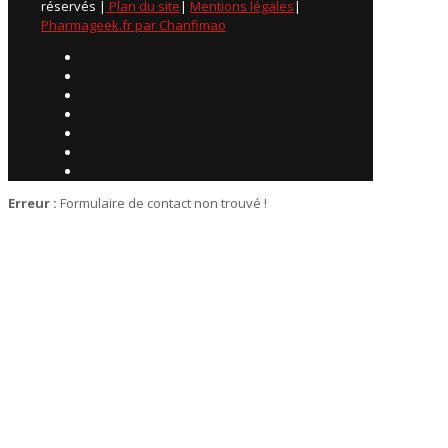
réservés |
Plan du site
|
Mentions légales
|
Pharmageek.fr par Chanfimao
Erreur :
Formulaire de contact non trouvé !