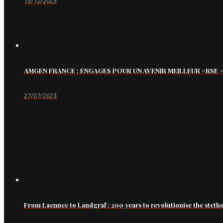
13/12/2023
AMGEN FRANCE : ENGAGES POUR UN AVENIR MEILLEUR #RS
27/07/2023
From Laennec to Landgraf : 200 years to revolutionise the steth