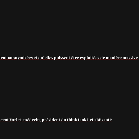
ient anonymisées et qu’elles puissent être exploitées de manière massive 
ncent Varlet, médecin, président du think tank LeLabEsanté