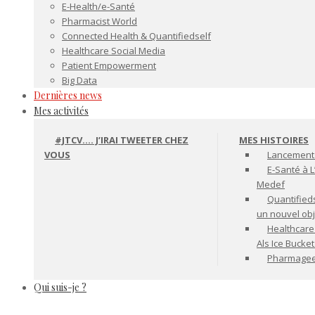
E-Health/e-Santé
Pharmacist World
Connected Health & Quantifiedself
Healthcare Social Media
Patient Empowerment
Big Data
Dernières news
Mes activités
#JTCV…. J’IRAI TWEETER CHEZ
MES HISTOIRES
VOUS
Lancement 
E-Santé à L
Medef
Quantifiedse
un nouvel ob
Healthcare
Als Ice Bucke
Pharmageek 
Qui suis-je ?