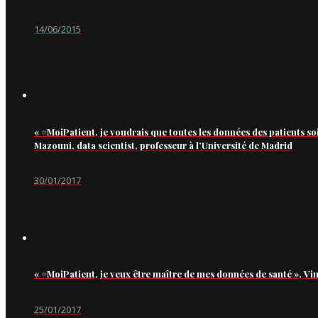
14/06/2015
« #MoiPatient, je voudrais que toutes les données des patients so
Mazouni, data scientist, professeur à l’Université de Madrid
30/01/2017
« #MoiPatient, je veux être maître de mes données de santé », Vi
25/01/2017