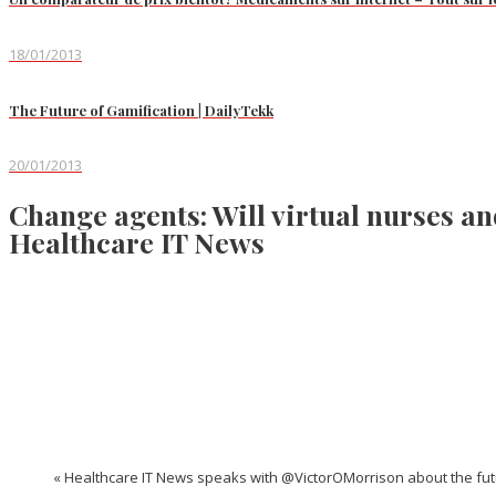
18/01/2013
The Future of Gamification | DailyTekk
20/01/2013
Change agents: Will virtual nurses a
Healthcare IT News
« Healthcare IT News speaks with @VictorOMorrison about the fut