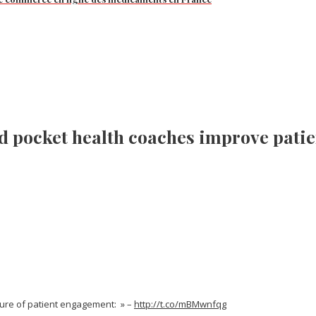
nd pocket health coaches improve pati
ure of patient engagement: » –
http://t.co/mBMwnfqg