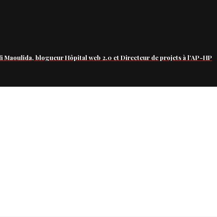
fi Maoulida, blogueur Hôpital web 2.0 et Directeur de projets à l’AP-HP