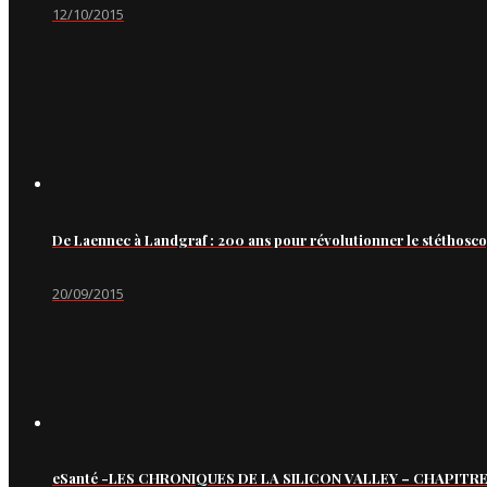
12/10/2015
De Laennec à Landgraf : 200 ans pour révolutionner le stéthosc
20/09/2015
eSanté -LES CHRONIQUES DE LA SILICON VALLEY – CHAPITRE