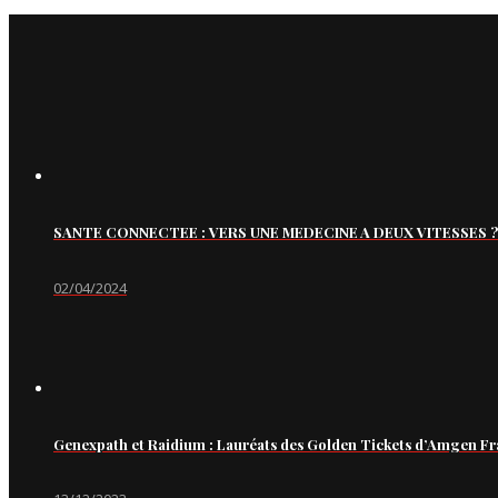
SANTE CONNECTEE : VERS UNE MEDECINE A DEUX VITESSES ?
02/04/2024
Genexpath et Raidium : Lauréats des Golden Tickets d’Amgen Fr