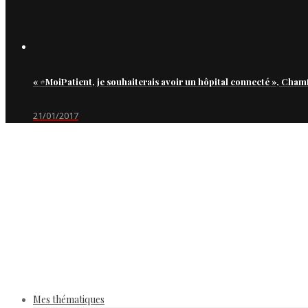
« #MoiPatient, je souhaiterais avoir un hôpital connecté », Cham
21/01/2017
Mes thématiques