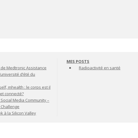
MES POSTS
de Medtronic Assistance
Radioactivité en santé
’université d’été du
lf, mhealth : le corps est il
jet connecté?
 Social Media Community –
t Challenge
à la Silicon Valley