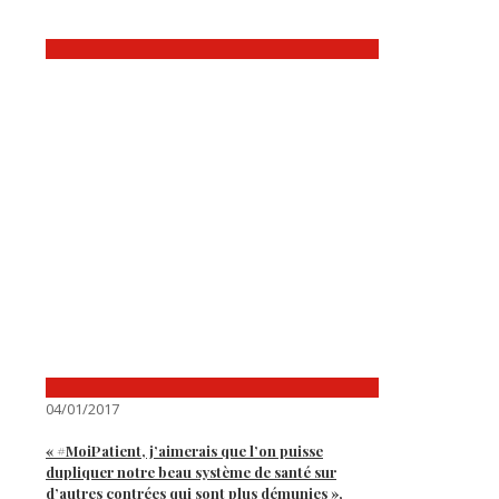
04/01/2017
« #MoiPatient, j’aimerais que l’on puisse
dupliquer notre beau système de santé sur
d’autres contrées qui sont plus démunies »,