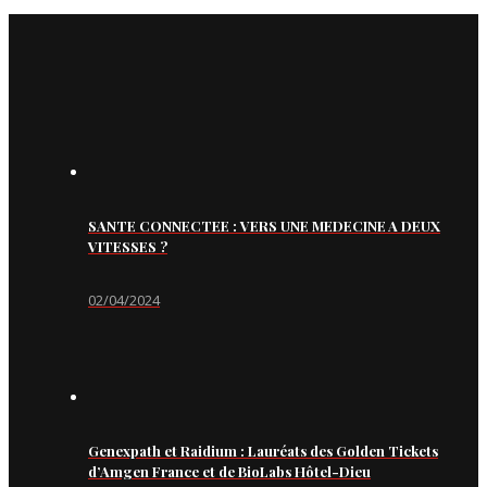
SANTE CONNECTEE : VERS UNE MEDECINE A DEUX
VITESSES ?
02/04/2024
Genexpath et Raidium : Lauréats des Golden Tickets
d’Amgen France et de BioLabs Hôtel-Dieu