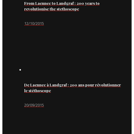
From Laennec to Landgraf : 200 years to
revolutionise the stethoscope
12/10/2015
De Laennec à Landgraf : 200 ans pour révolutionner
le stéthoscope
20/09/2015