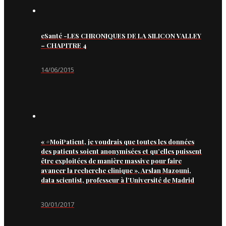
eSanté -LES CHRONIQUES DE LA SILICON VALLEY
– CHAPITRE 4
14/06/2015
« #MoiPatient, je voudrais que toutes les données
des patients soient anonymisées et qu’elles puissent
être exploitées de manière massive pour faire
avancer la recherche clinique », Arslan Mazouni,
data scientist, professeur à l’Université de Madrid
30/01/2017