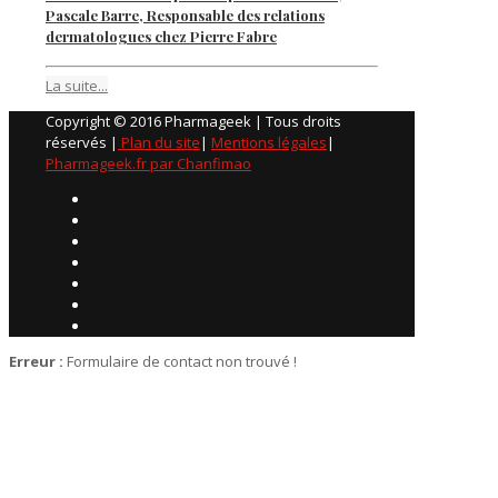
Pascale Barre, Responsable des relations
dermatologues chez Pierre Fabre
La suite...
Copyright © 2016 Pharmageek | Tous droits
réservés |
Plan du site
|
Mentions légales
|
Pharmageek.fr par Chanfimao
Erreur :
Formulaire de contact non trouvé !