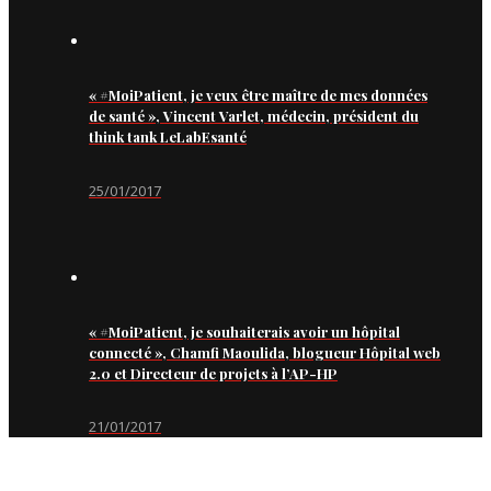
« #MoiPatient, je veux être maître de mes données
de santé », Vincent Varlet, médecin, président du
think tank LeLabEsanté
25/01/2017
« #MoiPatient, je souhaiterais avoir un hôpital
connecté », Chamfi Maoulida, blogueur Hôpital web
2.0 et Directeur de projets à l’AP-HP
21/01/2017