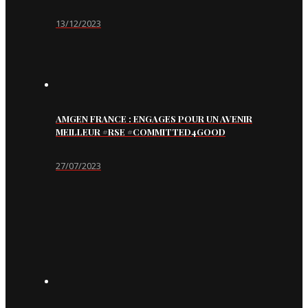
13/12/2023
AMGEN FRANCE : ENGAGES POUR UN AVENIR
MEILLEUR #RSE #COMMITTED4GOOD
27/07/2023