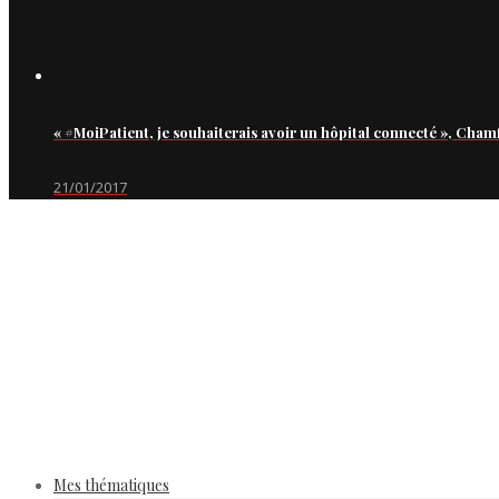
« #MoiPatient, je souhaiterais avoir un hôpital connecté », Cham
21/01/2017
Mes thématiques