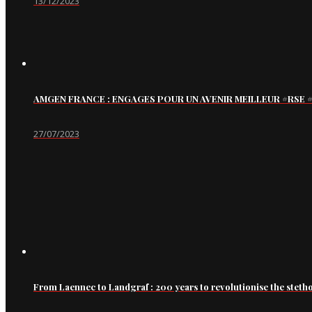
13/12/2023
AMGEN FRANCE : ENGAGES POUR UN AVENIR MEILLEUR #RS
27/07/2023
From Laennec to Landgraf : 200 years to revolutionise the steth