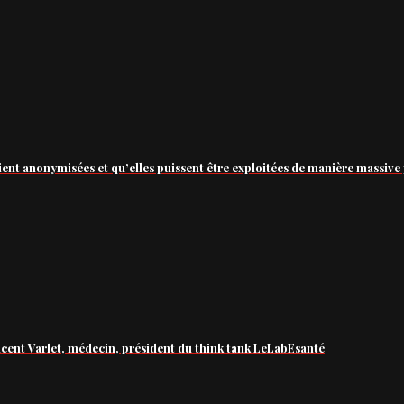
ient anonymisées et qu’elles puissent être exploitées de manière massive 
ncent Varlet, médecin, président du think tank LeLabEsanté