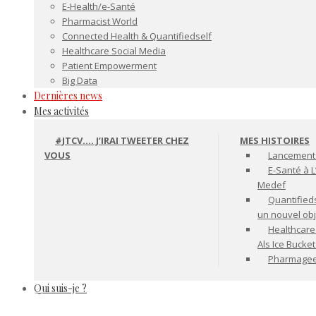
E-Health/e-Santé
Pharmacist World
Connected Health & Quantifiedself
Healthcare Social Media
Patient Empowerment
Big Data
Dernières news
Mes activités
#JTCV…. J’IRAI TWEETER CHEZ
MES HISTOIRES
VOUS
Lancement 
E-Santé à L
Medef
Quantifiedse
un nouvel ob
Healthcare
Als Ice Bucke
Pharmageek 
Qui suis-je ?