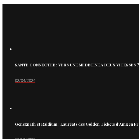
SANTE CONNECTEE : VERS UNE MEDECINE A DEUX VITESSES ?
02/04/2024
Genexpath et Raidium : Lauréats des Golden Tickets d’Amgen Fr