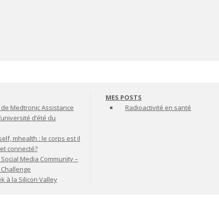
MES POSTS
de Medtronic Assistance
Radioactivité en santé
’université d’été du
lf, mhealth : le corps est il
jet connecté?
 Social Media Community –
t Challenge
à la Silicon Valley