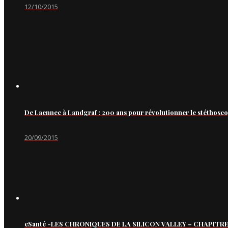
12/10/2015
De Laennec à Landgraf : 200 ans pour révolutionner le stéthosc
20/09/2015
eSanté -LES CHRONIQUES DE LA SILICON VALLEY – CHAPITRE