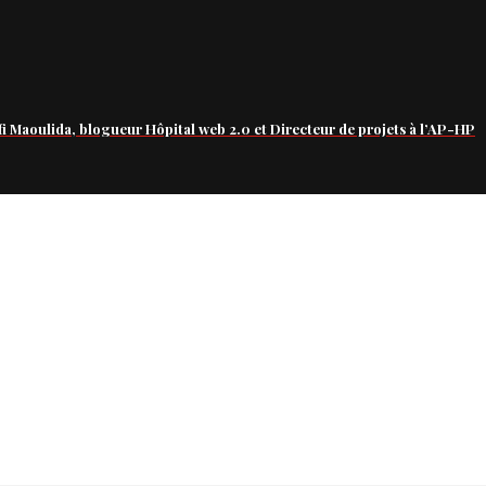
fi Maoulida, blogueur Hôpital web 2.0 et Directeur de projets à l’AP-HP