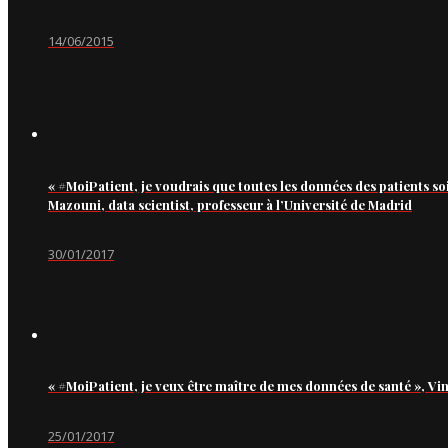
14/06/2015
« #MoiPatient, je voudrais que toutes les données des patients so
Mazouni, data scientist, professeur à l’Université de Madrid
30/01/2017
« #MoiPatient, je veux être maître de mes données de santé », Vi
25/01/2017