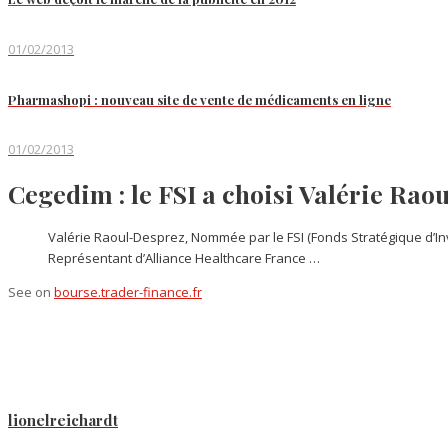
01/02/2013
Pharmashopi : nouveau site de vente de médicaments en ligne
01/02/2013
Cegedim : le FSI a choisi Valérie Rao
Valérie Raoul-Desprez, Nommée par le FSI (Fonds Stratégique d’In
Représentant d’Alliance Healthcare France …
See on
bourse.trader-finance.fr
lionelreichardt