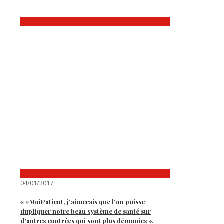
04/01/2017
« #MoiPatient, j’aimerais que l’on puisse
dupliquer notre beau système de santé sur
d’autres contrées qui sont plus démunies »,