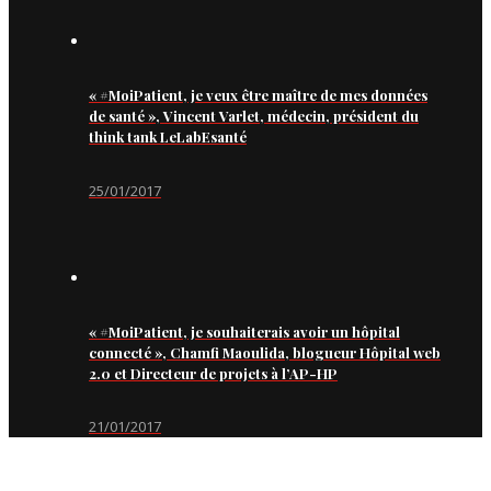
« #MoiPatient, je veux être maître de mes données
de santé », Vincent Varlet, médecin, président du
think tank LeLabEsanté
25/01/2017
« #MoiPatient, je souhaiterais avoir un hôpital
connecté », Chamfi Maoulida, blogueur Hôpital web
2.0 et Directeur de projets à l’AP-HP
21/01/2017