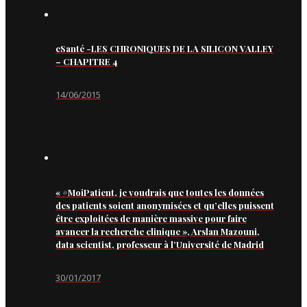
eSanté -LES CHRONIQUES DE LA SILICON VALLEY
– CHAPITRE 4
14/06/2015
« #MoiPatient, je voudrais que toutes les données
des patients soient anonymisées et qu’elles puissent
être exploitées de manière massive pour faire
avancer la recherche clinique », Arslan Mazouni,
data scientist, professeur à l’Université de Madrid
30/01/2017