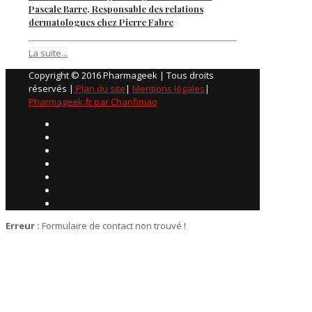
Pascale Barre, Responsable des relations
dermatologues chez Pierre Fabre
La suite...
Copyright © 2016 Pharmageek | Tous droits
réservés |
Plan du site
|
Mentions légales
|
Pharmageek.fr par Chanfimao
Erreur :
Formulaire de contact non trouvé !