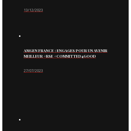
13/12/2023
AMGEN FRANCE : ENGAGES POUR UN AVENIR
MEILLEUR #RSE #COMMITTED4GOOD
27/07/2023