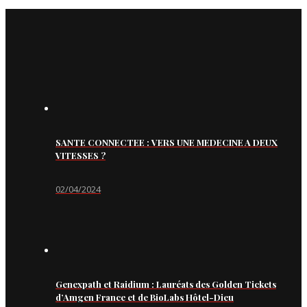
SANTE CONNECTEE : VERS UNE MEDECINE A DEUX
VITESSES ?
02/04/2024
Genexpath et Raidium : Lauréats des Golden Tickets
d’Amgen France et de BioLabs Hôtel-Dieu