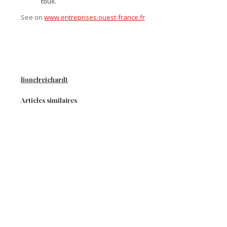
toux.
See on
www.entreprises.ouest-france.fr
lionelreichardt
Articles similaires