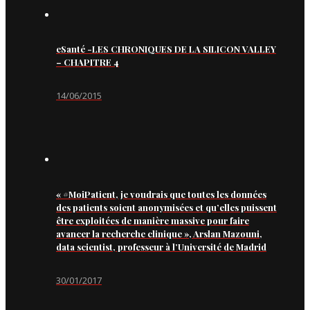
eSanté -LES CHRONIQUES DE LA SILICON VALLEY
– CHAPITRE 4
14/06/2015
« #MoiPatient, je voudrais que toutes les données
des patients soient anonymisées et qu’elles puissent
être exploitées de manière massive pour faire
avancer la recherche clinique », Arslan Mazouni,
data scientist, professeur à l’Université de Madrid
30/01/2017