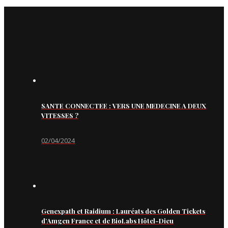
SANTE CONNECTEE : VERS UNE MEDECINE A DEUX
VITESSES ?
02/04/2024
Genexpath et Raidium : Lauréats des Golden Tickets
d’Amgen France et de BioLabs Hôtel-Dieu