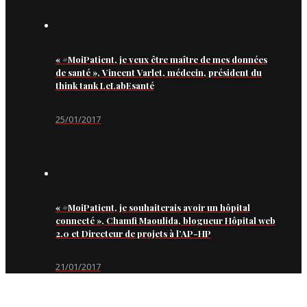
« #MoiPatient, je veux être maître de mes données
de santé », Vincent Varlet, médecin, président du
think tank LeLabEsanté
25/01/2017
« #MoiPatient, je souhaiterais avoir un hôpital
connecté », Chamfi Maoulida, blogueur Hôpital web
2.0 et Directeur de projets à l’AP-HP
21/01/2017