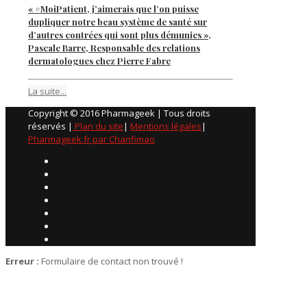
« #MoiPatient, j’aimerais que l’on puisse
dupliquer notre beau système de santé sur
d’autres contrées qui sont plus démunies »,
Pascale Barre, Responsable des relations
dermatologues chez Pierre Fabre
La suite...
Copyright © 2016 Pharmageek | Tous droits
réservés |
Plan du site
|
Mentions légales
|
Pharmageek.fr par Chanfimao
Erreur :
Formulaire de contact non trouvé !