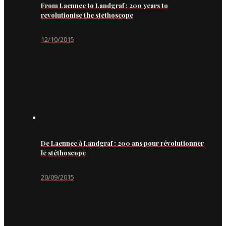
From Laennec to Landgraf : 200 years to
revolutionise the stethoscope
12/10/2015
De Laennec à Landgraf : 200 ans pour révolutionner
le stéthoscope
20/09/2015