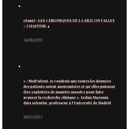
eSanté -LES CHRONIQUES DE LA SILICON VALLEY
– CHAPITRE 4
14/06/2015
« #MoiPatient, je voudrais que toutes les données
des patients soient anonymisées et qu’elles puissent
être exploitées de manière massive pour faire
avancer la recherche clinique », Arslan Mazouni,
data scientist, professeur à l’Université de Madrid
30/01/2017