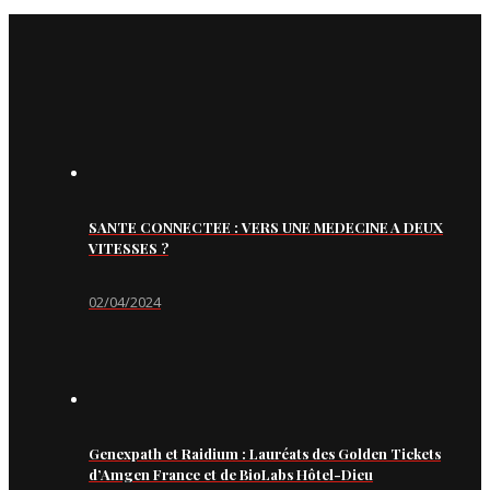
SANTE CONNECTEE : VERS UNE MEDECINE A DEUX
VITESSES ?
02/04/2024
Genexpath et Raidium : Lauréats des Golden Tickets
d’Amgen France et de BioLabs Hôtel-Dieu