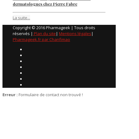
dermatologues chez Pierre Fabre
La suite...
Copyright © 2016 Pharmageek | Tous droits
réservés |
Plan du site
|
Mentions légales
|
Pharmageek.fr par Chanfimao
Erreur :
Formulaire de contact non trouvé !