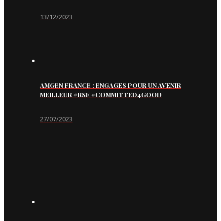
13/12/2023
AMGEN FRANCE : ENGAGES POUR UN AVENIR
MEILLEUR #RSE #COMMITTED4GOOD
27/07/2023