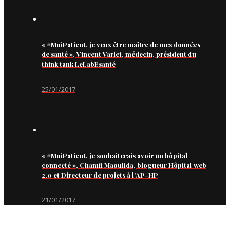
« #MoiPatient, je veux être maître de mes données
de santé », Vincent Varlet, médecin, président du
think tank LeLabEsanté
25/01/2017
« #MoiPatient, je souhaiterais avoir un hôpital
connecté », Chamfi Maoulida, blogueur Hôpital web
2.0 et Directeur de projets à l’AP-HP
21/01/2017