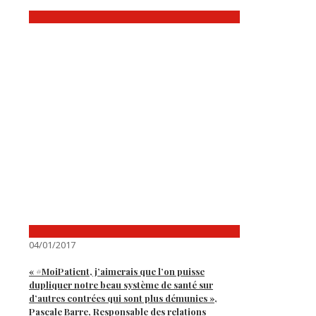
04/01/2017
« #MoiPatient, j’aimerais que l’on puisse
dupliquer notre beau système de santé sur
d’autres contrées qui sont plus démunies »,
Pascale Barre, Responsable des relations