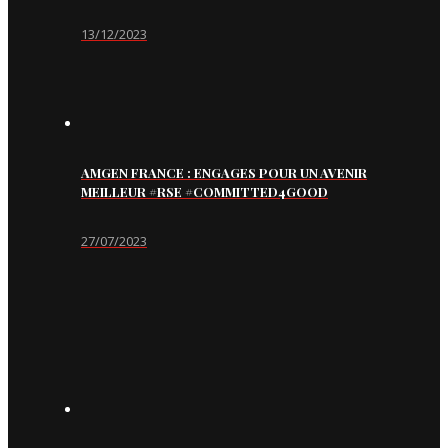
13/12/2023
AMGEN FRANCE : ENGAGES POUR UN AVENIR
MEILLEUR #RSE #COMMITTED4GOOD
27/07/2023