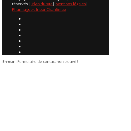
réservés |
Plan du site
|
Mentions légales
|
Pharmageek.fr par Chanfimao
Erreur :
Formulaire de contact non trouvé !