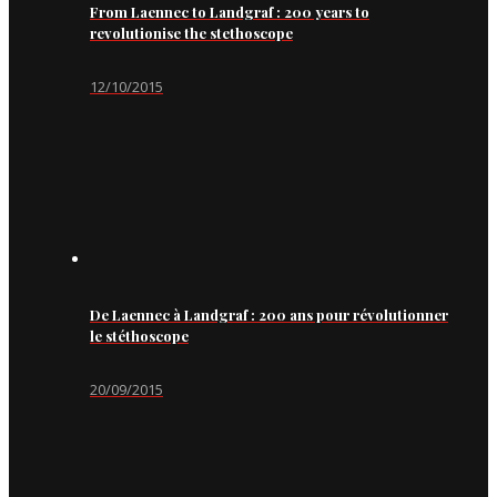
From Laennec to Landgraf : 200 years to
revolutionise the stethoscope
12/10/2015
De Laennec à Landgraf : 200 ans pour révolutionner
le stéthoscope
20/09/2015