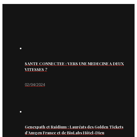
SANTE CONNECTEE : VERS UNE MEDECINE A DEUX
VITESSES ?
02/04/2024
Genexpath et Raidium : Lauréats des Golden Tickets
d’Amgen France et de BioLabs Hôtel-Dieu