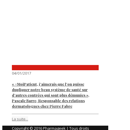
04/01/2017
« #MoiPatient, j’aimerais que l’on puisse
dupliquer notre beau système de santé sur
d’autres contrées qui sont plus démunies »,
Pascale Barre, Responsable des relations
dermatologues chez Pierre Fabre
La suite...
Copyright © 2016 Pharmageek | Tous droits