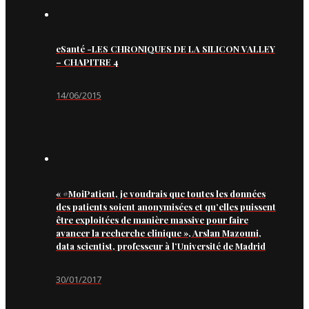
eSanté -LES CHRONIQUES DE LA SILICON VALLEY
– CHAPITRE 4
14/06/2015
« #MoiPatient, je voudrais que toutes les données
des patients soient anonymisées et qu’elles puissent
être exploitées de manière massive pour faire
avancer la recherche clinique », Arslan Mazouni,
data scientist, professeur à l’Université de Madrid
30/01/2017