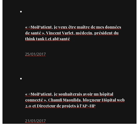
« #MoiPatient, je veux être maître de mes données
de santé », Vincent Varlet, médecin, président du
think tank LeLabEsanté
25/01/2017
« #MoiPatient, je souhaiterais avoir un hôpital
connecté », Chamfi Maoulida, blogueur Hôpital web
2.0 et Directeur de projets à l’AP-HP
21/01/2017