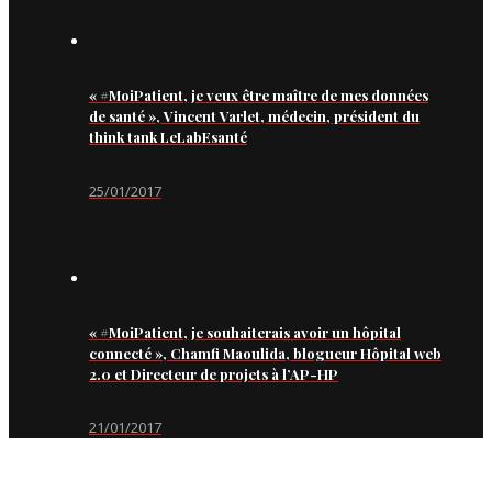
« #MoiPatient, je veux être maître de mes données
de santé », Vincent Varlet, médecin, président du
think tank LeLabEsanté
25/01/2017
« #MoiPatient, je souhaiterais avoir un hôpital
connecté », Chamfi Maoulida, blogueur Hôpital web
2.0 et Directeur de projets à l’AP-HP
21/01/2017