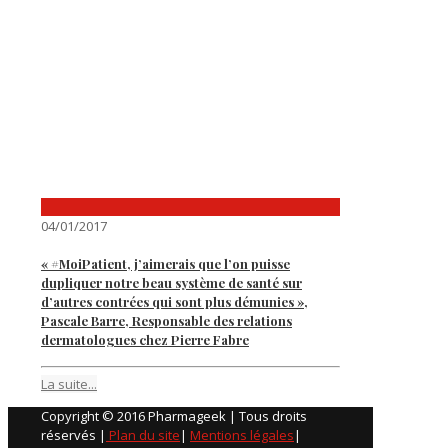
04/01/2017
« #MoiPatient, j’aimerais que l’on puisse
dupliquer notre beau système de santé sur
d’autres contrées qui sont plus démunies »,
Pascale Barre, Responsable des relations
dermatologues chez Pierre Fabre
La suite...
Copyright © 2016 Pharmageek | Tous droits
réservés |
Plan du site
|
Mentions légales
|