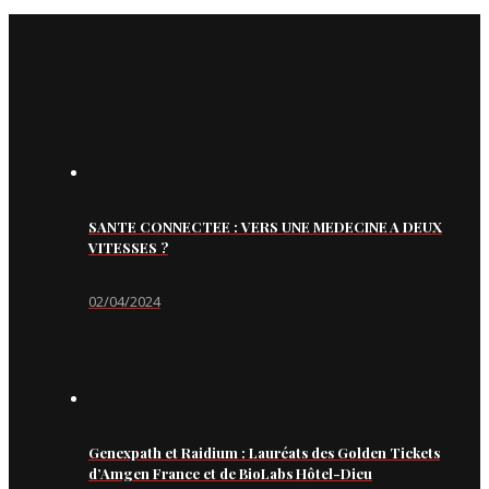
SANTE CONNECTEE : VERS UNE MEDECINE A DEUX
VITESSES ?
02/04/2024
Genexpath et Raidium : Lauréats des Golden Tickets
d’Amgen France et de BioLabs Hôtel-Dieu