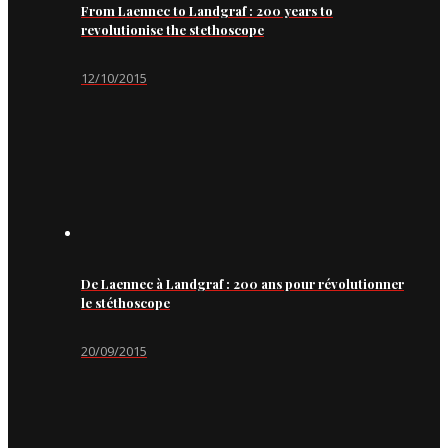
From Laennec to Landgraf : 200 years to
revolutionise the stethoscope
12/10/2015
De Laennec à Landgraf : 200 ans pour révolutionner
le stéthoscope
20/09/2015