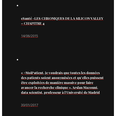
eSanté -LES CHRONIQUES DE LA SILICON VALLEY
– CHAPITRE 4
14/06/2015
« #MoiPatient, je voudrais que toutes les données
des patients soient anonymisées et qu’elles puissent
être exploitées de manière massive pour faire
avancer la recherche clinique », Arslan Mazouni,
data scientist, professeur à l’Université de Madrid
30/01/2017