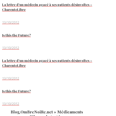
La lettre d’un médecin agacé à ses patients désinvoltes –
CharenteLibre
13/10/2012
Is this the Future?
13/10/2012
La lettre d’un médecin agacé à ses patients désinvoltes –
CharenteLibre
13/10/2012
Is this the Future?
13/10/2012
Blog.OmBreNoiRe.net » Médicaments