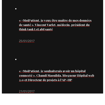
« #MoiPatient, je veux être maître de mes données
de santé », Vincent Varlet, médecin, président du
think tank LeLabEsanté
25/01/2017
« #MoiPatient, je souhaiterais avoir un hôpital
connecté », Chamfi Maoulida, blogueur Hôpital web
2.0 et Directeur de projets à l’AP-HP
21/01/2017