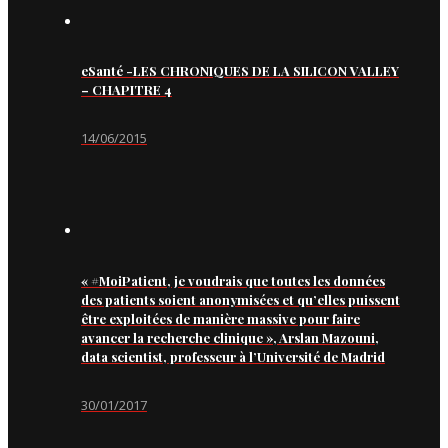
eSanté -LES CHRONIQUES DE LA SILICON VALLEY
– CHAPITRE 4
14/06/2015
« #MoiPatient, je voudrais que toutes les données
des patients soient anonymisées et qu’elles puissent
être exploitées de manière massive pour faire
avancer la recherche clinique », Arslan Mazouni,
data scientist, professeur à l’Université de Madrid
30/01/2017