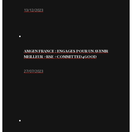
13/12/2023
AMGEN FRANCE : ENGAGES POUR UN AVENIR
MEILLEUR #RSE #COMMITTED4GOOD
27/07/2023