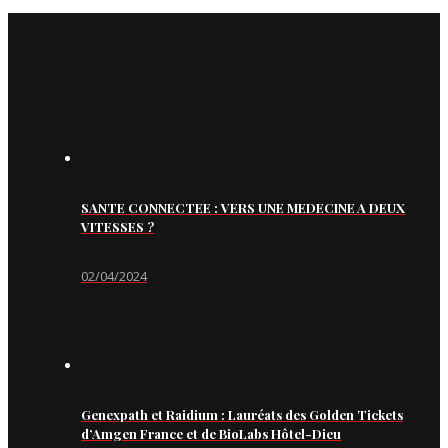
SANTE CONNECTEE : VERS UNE MEDECINE A DEUX
VITESSES ?
02/04/2024
Genexpath et Raidium : Lauréats des Golden Tickets
d’Amgen France et de BioLabs Hôtel-Dieu