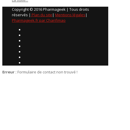
Copyright © 2016 Pharmageek | Tous droits
réservés |
Plan du site
|
Mentions légales
|
Pharmageek.fr par Chanfimao
Erreur :
Formulaire de contact non trouvé !