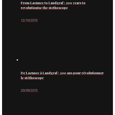
From Laennec to Landgraf : 200 years to
revolutionise the stethoscope
12/10/2015
De Laennec à Landgraf : 200 ans pour révolutionner
le stéthoscope
20/09/2015