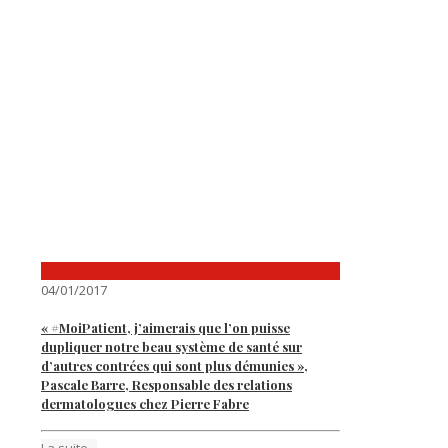
04/01/2017
« #MoiPatient, j’aimerais que l’on puisse
dupliquer notre beau système de santé sur
d’autres contrées qui sont plus démunies »,
Pascale Barre, Responsable des relations
dermatologues chez Pierre Fabre
La suite...