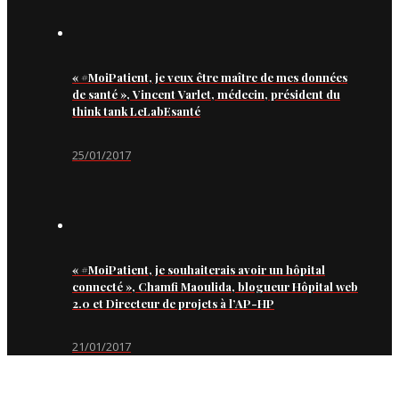
« #MoiPatient, je veux être maître de mes données
de santé », Vincent Varlet, médecin, président du
think tank LeLabEsanté
25/01/2017
« #MoiPatient, je souhaiterais avoir un hôpital
connecté », Chamfi Maoulida, blogueur Hôpital web
2.0 et Directeur de projets à l’AP-HP
21/01/2017