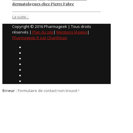
dermatologues chez Pierre Fabre
La suite...
Copyright © 2016 Pharmageek | Tous droits
réservés |
Plan du site
|
Mentions légales
|
Pharmageek.fr par Chanfimao
Erreur :
Formulaire de contact non trouvé !