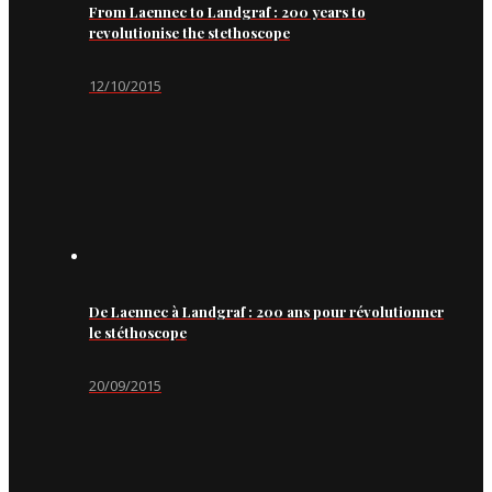
From Laennec to Landgraf : 200 years to
revolutionise the stethoscope
12/10/2015
De Laennec à Landgraf : 200 ans pour révolutionner
le stéthoscope
20/09/2015