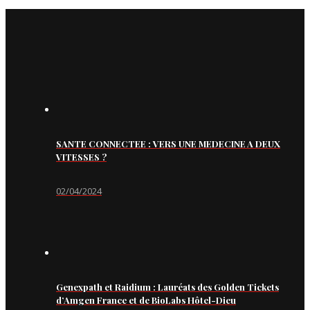
SANTE CONNECTEE : VERS UNE MEDECINE A DEUX
VITESSES ?
02/04/2024
Genexpath et Raidium : Lauréats des Golden Tickets
d’Amgen France et de BioLabs Hôtel-Dieu