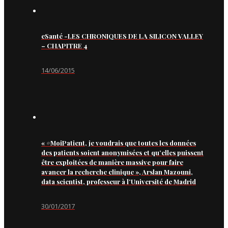
eSanté -LES CHRONIQUES DE LA SILICON VALLEY
– CHAPITRE 4
14/06/2015
« #MoiPatient, je voudrais que toutes les données
des patients soient anonymisées et qu’elles puissent
être exploitées de manière massive pour faire
avancer la recherche clinique », Arslan Mazouni,
data scientist, professeur à l’Université de Madrid
30/01/2017