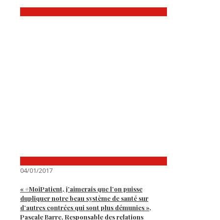
04/01/2017
« #MoiPatient, j’aimerais que l’on puisse
dupliquer notre beau système de santé sur
d’autres contrées qui sont plus démunies »,
Pascale Barre, Responsable des relations