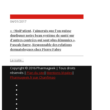
04/01/2017
« #MoiPatient, j’aimerais que l’on puisse
dupliquer notre beau système de santé sur
d’autres contrées qui sont plus démunies »,
Pascale Barre, Responsable des relations
dermatologues chez Pierre Fabre
La suite...
Copyright © 2016 Pharmageek | Tous droits
réservés |
Plan du site
|
Mentions légales
|
Pharmageek.fr par Chanfimao