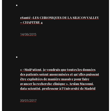
eSanté -LES CHRONIQUES DE LA SILICON VALLEY
– CHAPITRE 4
14/06/2015
« #MoiPatient, je voudrais que toutes les données
des patients soient anonymisées et qu’elles puissent
être exploitées de manière massive pour faire
avancer la recherche clinique », Arslan Mazouni,
data scientist, professeur à l’Université de Madrid
30/01/2017