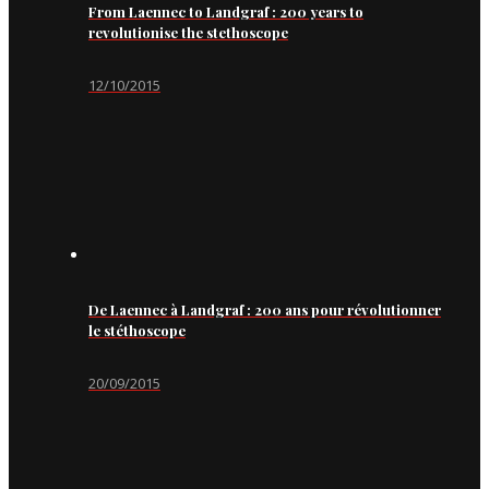
From Laennec to Landgraf : 200 years to
revolutionise the stethoscope
12/10/2015
De Laennec à Landgraf : 200 ans pour révolutionner
le stéthoscope
20/09/2015