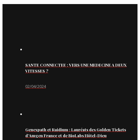
SANTE CONNECTEE : VERS UNE MEDECINE A DEUX
VITESSES ?
02/04/2024
Genexpath et Raidium : Lauréats des Golden Tickets
d’Amgen France et de BioLabs Hôtel-Dieu