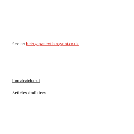
See on
beingapatient.blogspot.co.uk
lionelreichardt
Articles similaires