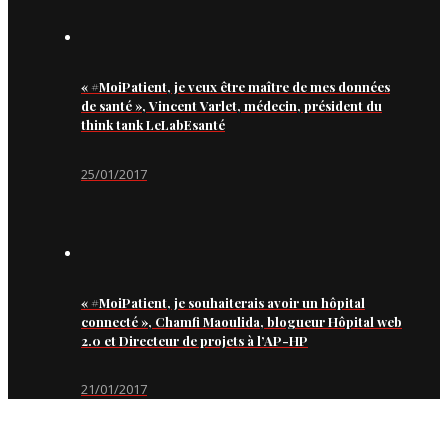
« #MoiPatient, je veux être maître de mes données
de santé », Vincent Varlet, médecin, président du
think tank LeLabEsanté
25/01/2017
« #MoiPatient, je souhaiterais avoir un hôpital
connecté », Chamfi Maoulida, blogueur Hôpital web
2.0 et Directeur de projets à l’AP-HP
21/01/2017