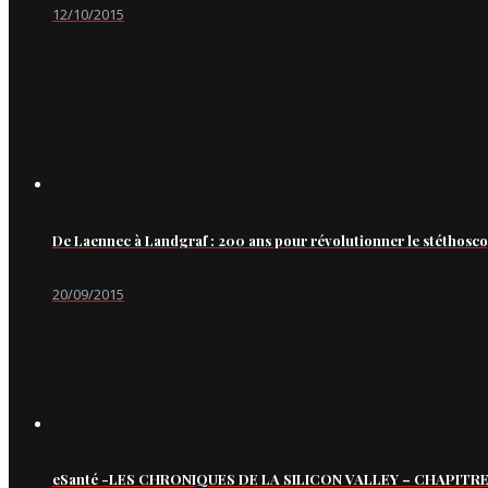
12/10/2015
De Laennec à Landgraf : 200 ans pour révolutionner le stéthosc
20/09/2015
eSanté -LES CHRONIQUES DE LA SILICON VALLEY – CHAPITRE