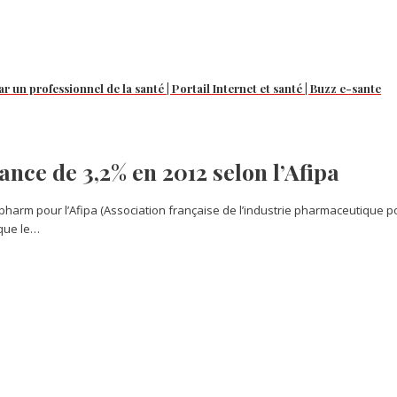
r un professionnel de la santé | Portail Internet et santé | Buzz e-sante
nce de 3,2% en 2012 selon l’Afipa
tipharm pour l’Afipa (Association française de l’industrie pharmaceutique
 que le…