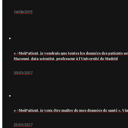
14/06/2015
« #MoiPatient, je voudrais que toutes les données des patients so
Mazouni, data scientist, professeur à l’Université de Madrid
30/01/2017
« #MoiPatient, je veux être maître de mes données de santé », Vi
25/01/2017