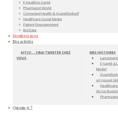
E-Health/e-Santé
Pharmacist World
Connected Health & Quantifiedself
Healthcare Social Media
Patient Empowerment
Big Data
Dernières news
Mes activités
#JTCV…. J’IRAI TWEETER CHEZ
MES HISTOIRES
VOUS
Lancement 
E-Santé à L
Medef
Quantifiedse
un nouvel ob
Healthcare
Als Ice Bucke
Pharmageek 
Qui suis-je ?