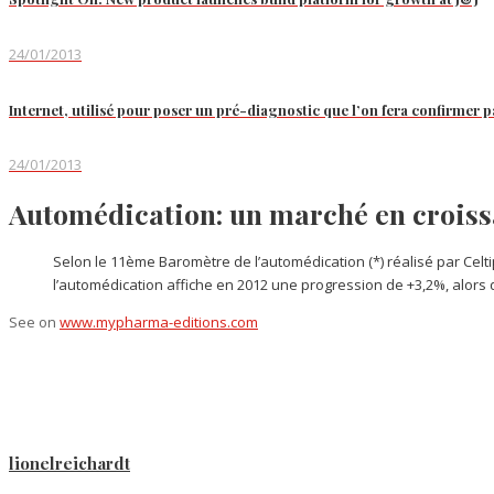
24/01/2013
Internet, utilisé pour poser un pré-diagnostic que l’on fera confirmer pa
24/01/2013
Automédication: un marché en croissa
Selon le 11ème Baromètre de l’automédication (*) réalisé par Cel
l’automédication affiche en 2012 une progression de +3,2%, alors
See on
www.mypharma-editions.com
lionelreichardt