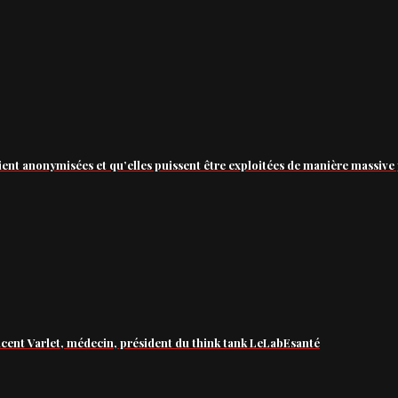
ient anonymisées et qu’elles puissent être exploitées de manière massive 
ncent Varlet, médecin, président du think tank LeLabEsanté