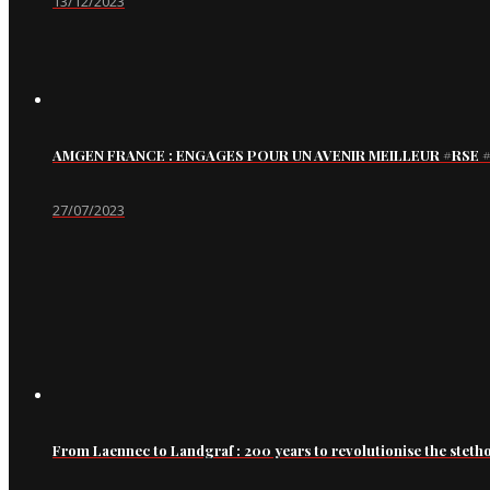
13/12/2023
AMGEN FRANCE : ENGAGES POUR UN AVENIR MEILLEUR #RS
27/07/2023
From Laennec to Landgraf : 200 years to revolutionise the steth