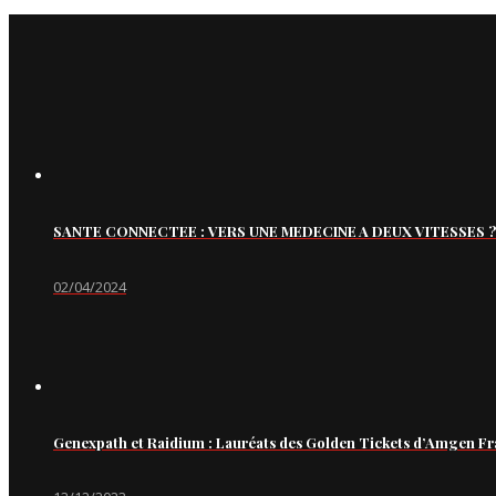
SANTE CONNECTEE : VERS UNE MEDECINE A DEUX VITESSES ?
02/04/2024
Genexpath et Raidium : Lauréats des Golden Tickets d’Amgen Fr