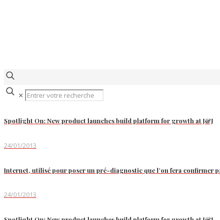
✕
Spotlight On: New product launches build platform for growth at J&J
24/01/2013
Internet, utilisé pour poser un pré-diagnostic que l’on fera confirmer pa
24/01/2013
Spotlight On: New product launches build platform for growth at J&J