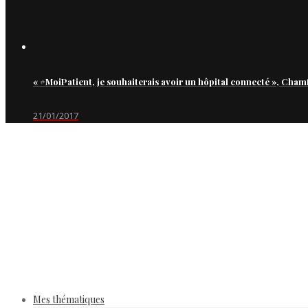
« #MoiPatient, je souhaiterais avoir un hôpital connecté », Cham
21/01/2017
Mes thématiques