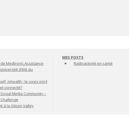
MES POSTS
de Medtronic Assistance
Radioactivité en santé
’université d’été du
lf, mhealth : le corps est il
jet connecté?
 Social Media Community –
t Challenge
à la Silicon Valley