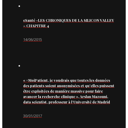
eSanté -LES CHRONIQUES DE LA SILICON VALLEY
– CHAPITRE 4
14/06/2015
« #MoiPatient, je voudrais que toutes les données
des patients soient anonymisées et qu’elles puissent
être exploitées de manière massive pour faire
avancer la recherche clinique », Arslan Mazouni,
data scientist, professeur à l’Université de Madrid
30/01/2017