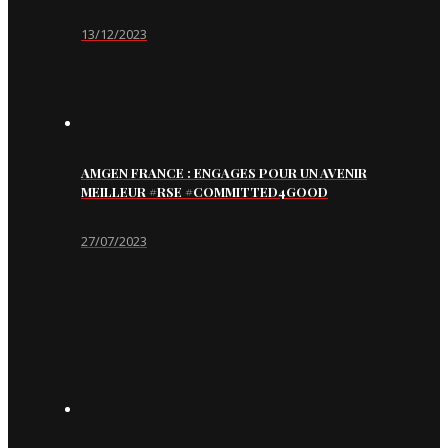
13/12/2023
AMGEN FRANCE : ENGAGES POUR UN AVENIR
MEILLEUR #RSE #COMMITTED4GOOD
27/07/2023