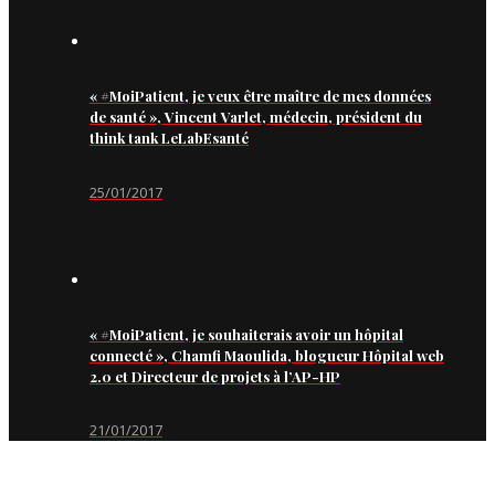
« #MoiPatient, je veux être maître de mes données
de santé », Vincent Varlet, médecin, président du
think tank LeLabEsanté
25/01/2017
« #MoiPatient, je souhaiterais avoir un hôpital
connecté », Chamfi Maoulida, blogueur Hôpital web
2.0 et Directeur de projets à l’AP-HP
21/01/2017