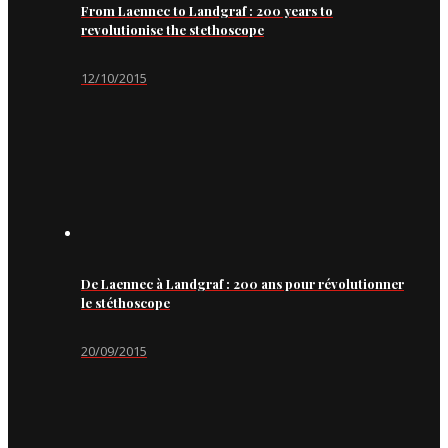
From Laennec to Landgraf : 200 years to
revolutionise the stethoscope
12/10/2015
De Laennec à Landgraf : 200 ans pour révolutionner
le stéthoscope
20/09/2015