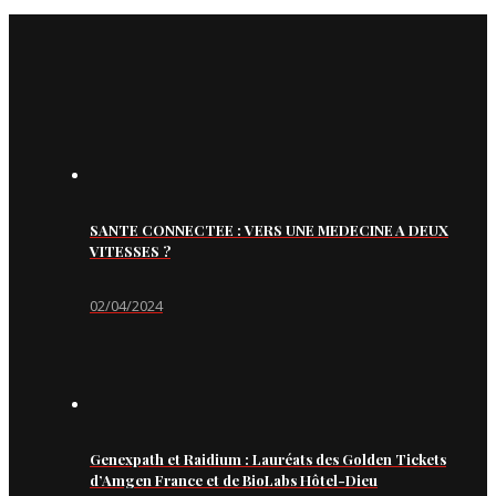
SANTE CONNECTEE : VERS UNE MEDECINE A DEUX
VITESSES ?
02/04/2024
Genexpath et Raidium : Lauréats des Golden Tickets
d’Amgen France et de BioLabs Hôtel-Dieu