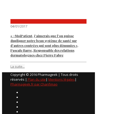
04/01/2017
« #MoiPatient, j’aimerais que l’on puisse
dupliquer notre beau système de santé sur
d’autres contrées qui sont plus démunies »,
Pascale Barre, Responsable des relations
dermatologues chez Pierre Fabre
La suite...
Copyright © 2016 Pharmageek | Tous droits
réservés |
Plan du site
|
Mentions légales
|
Pharmageek.fr par Chanfimao