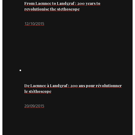
From Laennec to Landgraf : 200 years to
revolutionise the stethoscope
12/10/2015
De Laennec à Landgraf : 200 ans pour révolutionner
le stéthoscope
20/09/2015