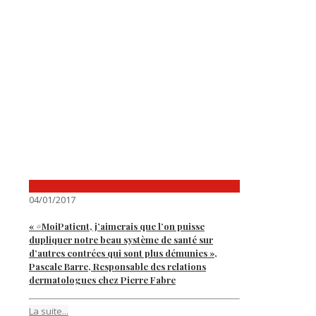
04/01/2017
« #MoiPatient, j’aimerais que l’on puisse
dupliquer notre beau système de santé sur
d’autres contrées qui sont plus démunies »,
Pascale Barre, Responsable des relations
dermatologues chez Pierre Fabre
La suite...