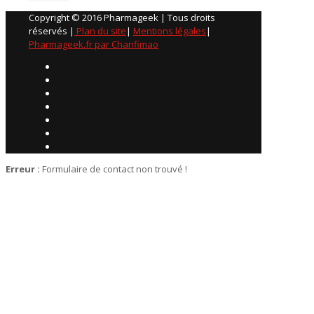
Copyright © 2016 Pharmageek | Tous droits
réservés |
Plan du site
|
Mentions légales
|
Pharmageek.fr par Chanfimao
Erreur :
Formulaire de contact non trouvé !