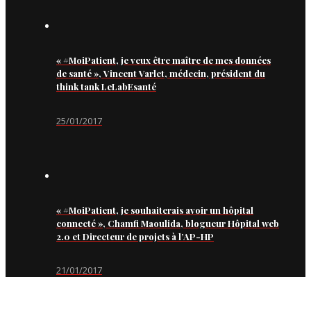
« #MoiPatient, je veux être maître de mes données
de santé », Vincent Varlet, médecin, président du
think tank LeLabEsanté
25/01/2017
« #MoiPatient, je souhaiterais avoir un hôpital
connecté », Chamfi Maoulida, blogueur Hôpital web
2.0 et Directeur de projets à l’AP-HP
21/01/2017