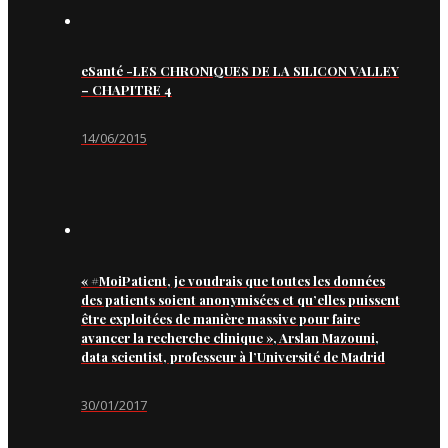
eSanté -LES CHRONIQUES DE LA SILICON VALLEY
– CHAPITRE 4
14/06/2015
« #MoiPatient, je voudrais que toutes les données
des patients soient anonymisées et qu’elles puissent
être exploitées de manière massive pour faire
avancer la recherche clinique », Arslan Mazouni,
data scientist, professeur à l’Université de Madrid
30/01/2017