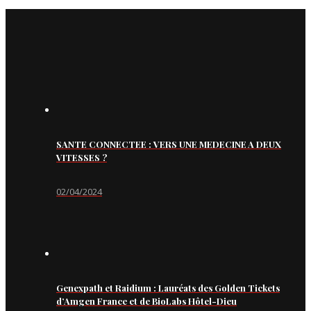
SANTE CONNECTEE : VERS UNE MEDECINE A DEUX
VITESSES ?
02/04/2024
Genexpath et Raidium : Lauréats des Golden Tickets
d’Amgen France et de BioLabs Hôtel-Dieu