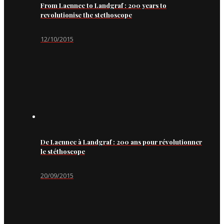
From Laennec to Landgraf : 200 years to
revolutionise the stethoscope
12/10/2015
De Laennec à Landgraf : 200 ans pour révolutionner
le stéthoscope
20/09/2015