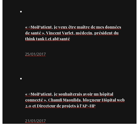
« #MoiPatient, je veux être maître de mes données
de santé », Vincent Varlet, médecin, président du
think tank LeLabEsanté
25/01/2017
« #MoiPatient, je souhaiterais avoir un hôpital
connecté », Chamfi Maoulida, blogueur Hôpital web
2.0 et Directeur de projets à l’AP-HP
21/01/2017