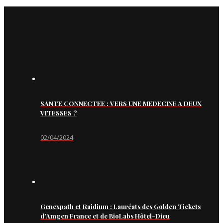
SANTE CONNECTEE : VERS UNE MEDECINE A DEUX
VITESSES ?
02/04/2024
Genexpath et Raidium : Lauréats des Golden Tickets
d’Amgen France et de BioLabs Hôtel-Dieu