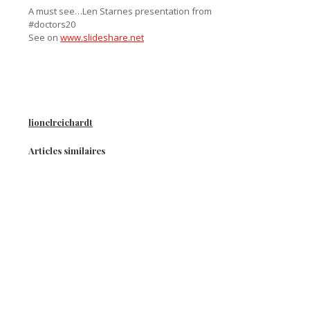
A must see…Len Starnes presentation from
#doctors20
See on
www.slideshare.net
lionelreichardt
Articles similaires