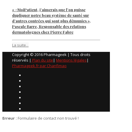
« #MoiPatient, j’aimerais que l’on puisse
dupliquer notre beau système de santé sur
d’autres contrées qui sont plus démunies »,
Pascale Barre, Responsable des relations
dermatologues chez Pierre Fabre
La suite...
Copyright © 2016 Pharmageek | Tous droits
réservés |
Plan du site
|
Mentions légales
|
Pharmageek.fr par Chanfimao
Erreur :
Formulaire de contact non trouvé !