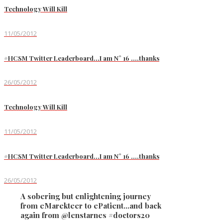
Technology Will Kill
11/05/2012
#HCSM Twitter Leaderboard…I am N° 16 ….thanks
26/05/2012
Technology Will Kill
11/05/2012
#HCSM Twitter Leaderboard…I am N° 16 ….thanks
26/05/2012
A sobering but enlightening journey
from eMarekteer to ePatient…and back
again from @lenstarnes #doctors20