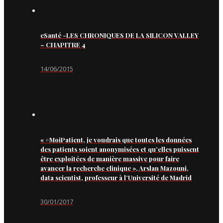
eSanté -LES CHRONIQUES DE LA SILICON VALLEY
– CHAPITRE 4
14/06/2015
« #MoiPatient, je voudrais que toutes les données
des patients soient anonymisées et qu’elles puissent
être exploitées de manière massive pour faire
avancer la recherche clinique », Arslan Mazouni,
data scientist, professeur à l’Université de Madrid
30/01/2017