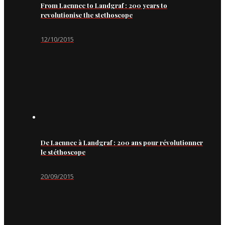
From Laennec to Landgraf : 200 years to
revolutionise the stethoscope
12/10/2015
De Laennec à Landgraf : 200 ans pour révolutionner
le stéthoscope
20/09/2015