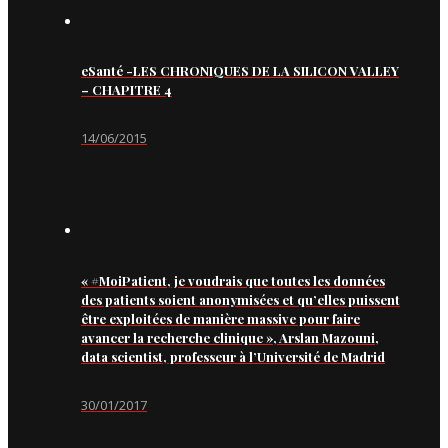
eSanté -LES CHRONIQUES DE LA SILICON VALLEY
– CHAPITRE 4
14/06/2015
« #MoiPatient, je voudrais que toutes les données
des patients soient anonymisées et qu’elles puissent
être exploitées de manière massive pour faire
avancer la recherche clinique », Arslan Mazouni,
data scientist, professeur à l’Université de Madrid
30/01/2017