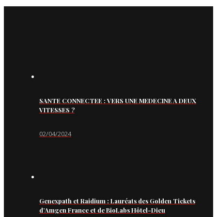
SANTE CONNECTEE : VERS UNE MEDECINE A DEUX
VITESSES ?
02/04/2024
Genexpath et Raidium : Lauréats des Golden Tickets
d’Amgen France et de BioLabs Hôtel-Dieu