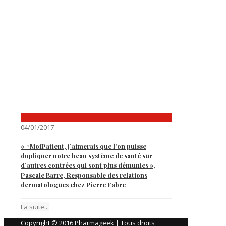
04/01/2017
« #MoiPatient, j’aimerais que l’on puisse
dupliquer notre beau système de santé sur
d’autres contrées qui sont plus démunies »,
Pascale Barre, Responsable des relations
dermatologues chez Pierre Fabre
La suite...
Copyright © 2016 Pharmageek | Tous droits