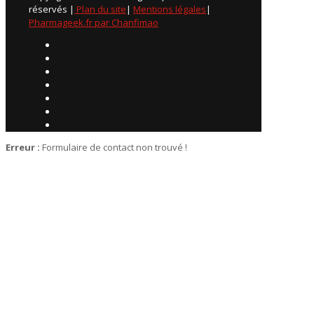
réservés |
Plan du site
|
Mentions légales
|
Pharmageek.fr par Chanfimao
Erreur :
Formulaire de contact non trouvé !