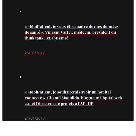
« #MoiPatient, je veux être maître de mes données
de santé », Vincent Varlet, médecin, président du
think tank LeLabEsanté
25/01/2017
« #MoiPatient, je souhaiterais avoir un hôpital
connecté », Chamfi Maoulida, blogueur Hôpital web
2.0 et Directeur de projets à l’AP-HP
21/01/2017