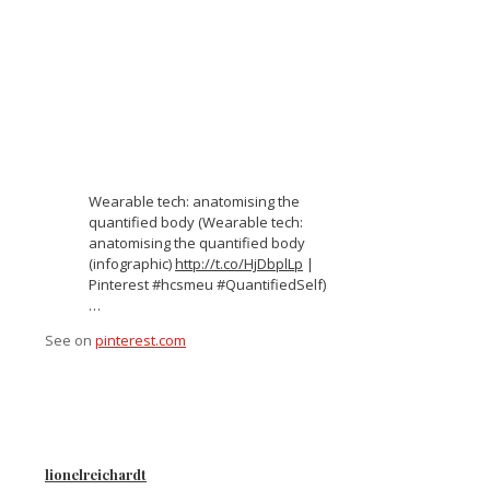
Wearable tech: anatomising the
quantified body (Wearable tech:
anatomising the quantified body
(infographic)
http://t.co/HjDbplLp
|
Pinterest #hcsmeu #QuantifiedSelf)
…
See on
pinterest.com
lionelreichardt