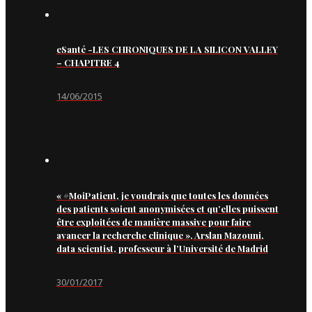
eSanté -LES CHRONIQUES DE LA SILICON VALLEY
– CHAPITRE 4
14/06/2015
« #MoiPatient, je voudrais que toutes les données
des patients soient anonymisées et qu’elles puissent
être exploitées de manière massive pour faire
avancer la recherche clinique », Arslan Mazouni,
data scientist, professeur à l’Université de Madrid
30/01/2017