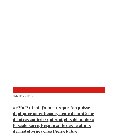
04/01/2017
« #MoiPatient, j’aimerais que l’on puisse
dupliquer notre beau système de santé sur
d’autres contrées qui sont plus démunies »,
Pascale Barre, Responsable des relations
dermatologues chez Pierre Fabre