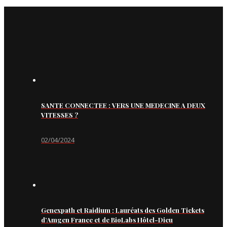
SANTE CONNECTEE : VERS UNE MEDECINE A DEUX
VITESSES ?
02/04/2024
Genexpath et Raidium : Lauréats des Golden Tickets
d’Amgen France et de BioLabs Hôtel-Dieu