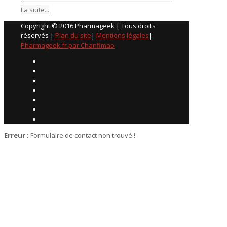
La suite...
Copyright © 2016 Pharmageek | Tous droits
réservés |
Plan du site
|
Mentions légales
|
Pharmageek.fr par Chanfimao
Erreur :
Formulaire de contact non trouvé !