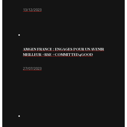
13/12/2023
AMGEN FRANCE : ENGAGES POUR UN AVENIR
MEILLEUR #RSE #COMMITTED4GOOD
27/07/2023