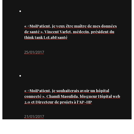
« #MoiPatient, je veux être maître de mes données
de santé », Vincent Varlet, médecin, président du
think tank LeLabEsanté
25/01/2017
« #MoiPatient, je souhaiterais avoir un hôpital
connecté », Chamfi Maoulida, blogueur Hôpital web
2.0 et Directeur de projets à l’AP-HP
21/01/2017