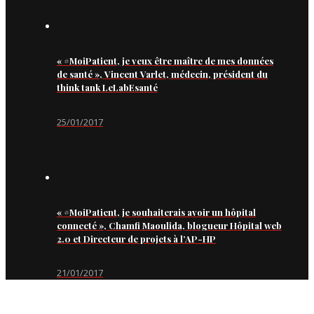
« #MoiPatient, je veux être maître de mes données
de santé », Vincent Varlet, médecin, président du
think tank LeLabEsanté
25/01/2017
« #MoiPatient, je souhaiterais avoir un hôpital
connecté », Chamfi Maoulida, blogueur Hôpital web
2.0 et Directeur de projets à l’AP-HP
21/01/2017