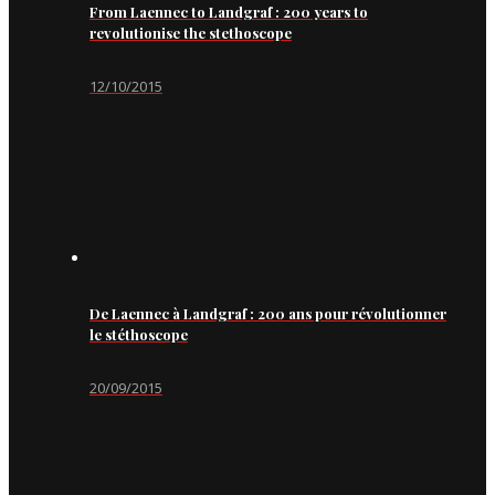
From Laennec to Landgraf : 200 years to
revolutionise the stethoscope
12/10/2015
De Laennec à Landgraf : 200 ans pour révolutionner
le stéthoscope
20/09/2015