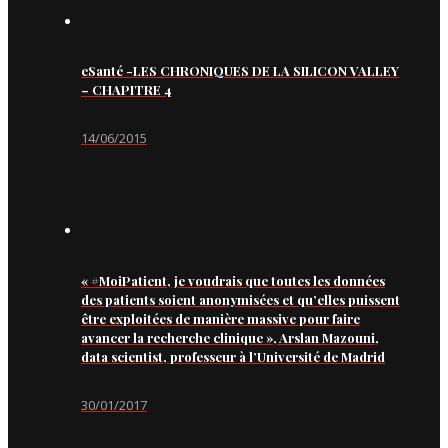
eSanté -LES CHRONIQUES DE LA SILICON VALLEY
– CHAPITRE 4
14/06/2015
« #MoiPatient, je voudrais que toutes les données
des patients soient anonymisées et qu’elles puissent
être exploitées de manière massive pour faire
avancer la recherche clinique », Arslan Mazouni,
data scientist, professeur à l’Université de Madrid
30/01/2017