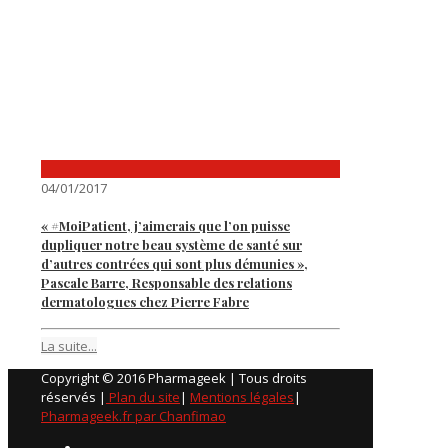
04/01/2017
« #MoiPatient, j’aimerais que l’on puisse
dupliquer notre beau système de santé sur
d’autres contrées qui sont plus démunies »,
Pascale Barre, Responsable des relations
dermatologues chez Pierre Fabre
La suite...
Copyright © 2016 Pharmageek | Tous droits
réservés |
Plan du site
|
Mentions légales
|
Pharmageek.fr par Chanfimao