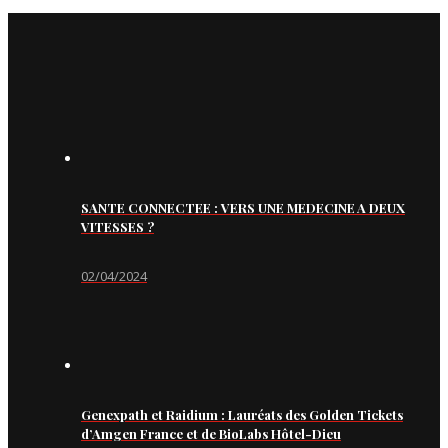
SANTE CONNECTEE : VERS UNE MEDECINE A DEUX
VITESSES ?
02/04/2024
Genexpath et Raidium : Lauréats des Golden Tickets
d’Amgen France et de BioLabs Hôtel-Dieu