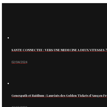
SANTE CONNECTEE : VERS UNE MEDECINE A DEUX VITESSES ?
02/04/2024
Genexpath et Raidium : Lauréats des Golden Tickets d’Amgen Fr