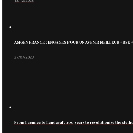
13/12/2023
AMGEN FRANCE : ENGAGES POUR UN AVENIR MEILLEUR #RS
27/07/2023
From Laennec to Landgraf : 200 years to revolutionise the steth