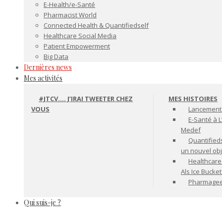
E-Health/e-Santé
Pharmacist World
Connected Health & Quantifiedself
Healthcare Social Media
Patient Empowerment
Big Data
Dernières news
Mes activités
#JTCV…. J’IRAI TWEETER CHEZ
MES HISTOIRES
VOUS
Lancement 
E-Santé à L
Medef
Quantifiedse
un nouvel ob
Healthcare
Als Ice Bucke
Pharmageek 
Qui suis-je ?