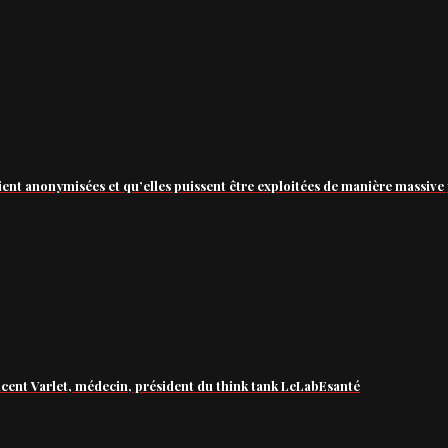
ient anonymisées et qu’elles puissent être exploitées de manière massive 
ncent Varlet, médecin, président du think tank LeLabEsanté