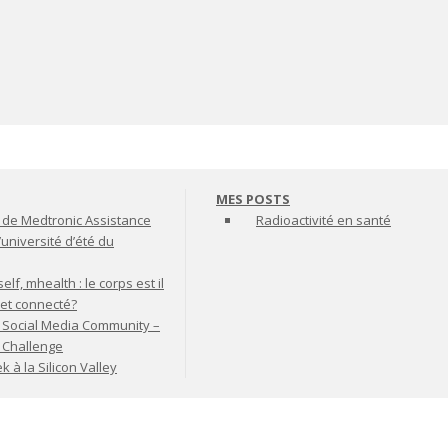
MES POSTS
de Medtronic Assistance
Radioactivité en santé
’université d’été du
lf, mhealth : le corps est il
jet connecté?
 Social Media Community –
t Challenge
à la Silicon Valley