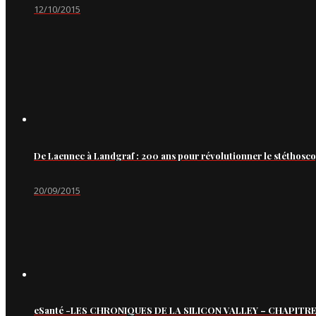
12/10/2015
De Laennec à Landgraf : 200 ans pour révolutionner le stéthosc
20/09/2015
eSanté -LES CHRONIQUES DE LA SILICON VALLEY – CHAPITRE