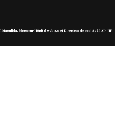
fi Maoulida, blogueur Hôpital web 2.0 et Directeur de projets à l’AP-HP