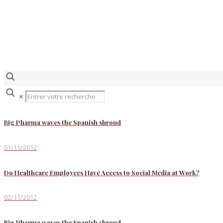
✕
Big Pharma waves the Spanish shroud
01/11/2012
Do Healthcare Employees Have Access to Social Media at Work?
02/11/2012
Big Pharma waves the Spanish shroud