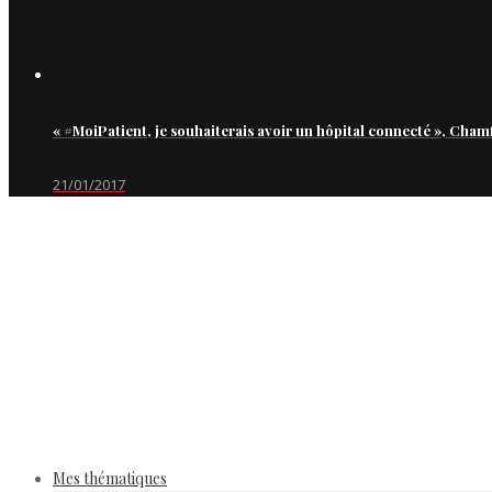
« #MoiPatient, je souhaiterais avoir un hôpital connecté », Cham
21/01/2017
Mes thématiques