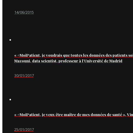
14/06/2015
« #MoiPatient, je voudrais que toutes les données des patients so
Mazouni, data scientist, professeur à l’Université de Madrid
30/01/2017
« #MoiPatient, je veux être maître de mes données de santé », Vi
25/01/2017