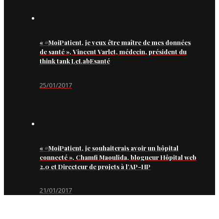
« #MoiPatient, je veux être maître de mes données
de santé », Vincent Varlet, médecin, président du
think tank LeLabEsanté
25/01/2017
« #MoiPatient, je souhaiterais avoir un hôpital
connecté », Chamfi Maoulida, blogueur Hôpital web
2.0 et Directeur de projets à l’AP-HP
21/01/2017