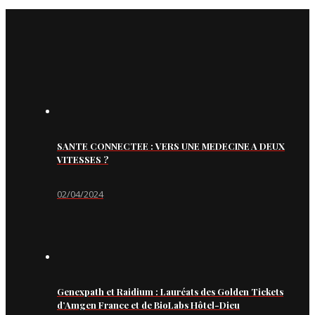
SANTE CONNECTEE : VERS UNE MEDECINE A DEUX
VITESSES ?
02/04/2024
Genexpath et Raidium : Lauréats des Golden Tickets
d’Amgen France et de BioLabs Hôtel-Dieu