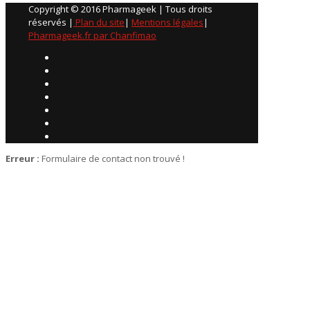
Copyright © 2016 Pharmageek | Tous droits
réservés |
Plan du site
|
Mentions légales
|
Pharmageek.fr par Chanfimao
Erreur :
Formulaire de contact non trouvé !