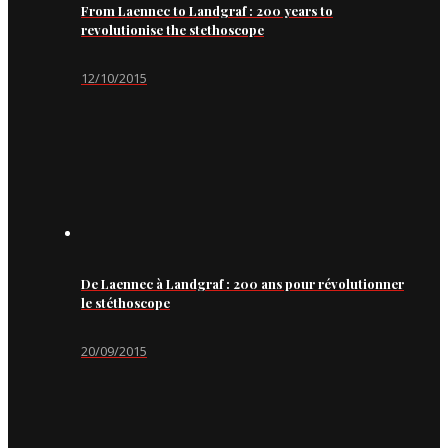
From Laennec to Landgraf : 200 years to
revolutionise the stethoscope
12/10/2015
De Laennec à Landgraf : 200 ans pour révolutionner
le stéthoscope
20/09/2015