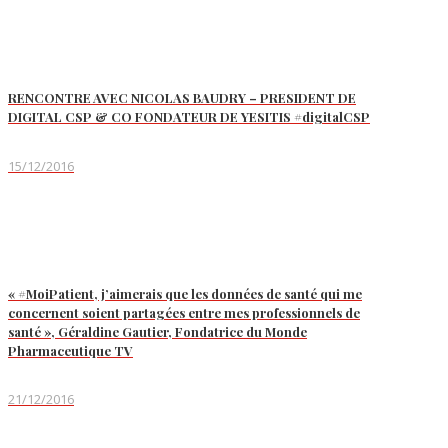
RENCONTRE AVEC NICOLAS BAUDRY – PRESIDENT DE
DIGITAL CSP & CO FONDATEUR DE YESITIS #digitalCSP
15/12/2016
« #MoiPatient, j’aimerais que les données de santé qui me
concernent soient partagées entre mes professionnels de
santé », Géraldine Gautier, Fondatrice du Monde
Pharmaceutique TV
21/12/2016