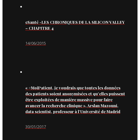
eSanté -LES CHRONIQUES DE LA SILICON VALLEY
– CHAPITRE 4
14/06/2015
« #MoiPatient, je voudrais que toutes les données
des patients soient anonymisées et qu’elles puissent
être exploitées de manière massive pour faire
avancer la recherche clinique », Arslan Mazouni,
data scientist, professeur à l’Université de Madrid
30/01/2017