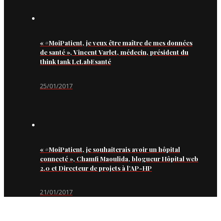
« #MoiPatient, je veux être maître de mes données
de santé », Vincent Varlet, médecin, président du
think tank LeLabEsanté
25/01/2017
« #MoiPatient, je souhaiterais avoir un hôpital
connecté », Chamfi Maoulida, blogueur Hôpital web
2.0 et Directeur de projets à l’AP-HP
21/01/2017