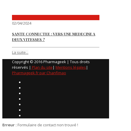
02/04/2024
SANTE CONNECTEE : VERS UNE MEDECINE A
DEUX VITESSES ?
La suite...
Copyright © 2016 Pharmageek | Tous droits
réservés |
Plan du site
|
Mentions légales
|
Pharmageek.fr par Chanfimao
Erreur :
Formulaire de contact non trouvé !