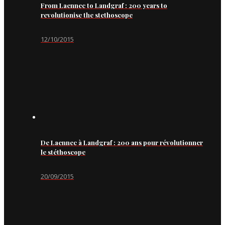
From Laennec to Landgraf : 200 years to
revolutionise the stethoscope
12/10/2015
De Laennec à Landgraf : 200 ans pour révolutionner
le stéthoscope
20/09/2015