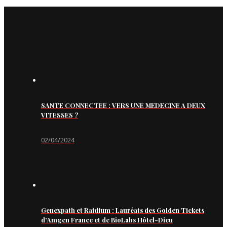
SANTE CONNECTEE : VERS UNE MEDECINE A DEUX
VITESSES ?
02/04/2024
Genexpath et Raidium : Lauréats des Golden Tickets
d’Amgen France et de BioLabs Hôtel-Dieu