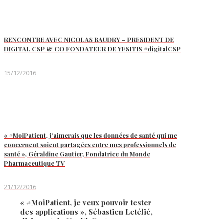
RENCONTRE AVEC NICOLAS BAUDRY – PRESIDENT DE
DIGITAL CSP & CO FONDATEUR DE YESITIS #digitalCSP
15/12/2016
« #MoiPatient, j’aimerais que les données de santé qui me
concernent soient partagées entre mes professionnels de
santé », Géraldine Gautier, Fondatrice du Monde
Pharmaceutique TV
21/12/2016
« #MoiPatient, je veux pouvoir tester
des applications », Sébastien Letélié,