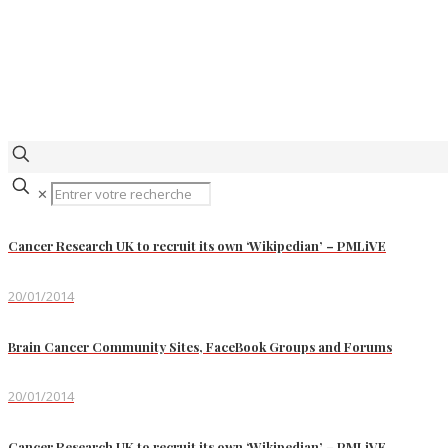
✕
Cancer Research UK to recruit its own ‘Wikipedian’ – PMLiVE
20/01/2014
Brain Cancer Community Sites, FaceBook Groups and Forums
20/01/2014
Cancer Research UK to recruit its own ‘Wikipedian’ – PMLiVE