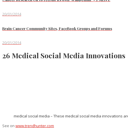
20/01/2014
Brain Cancer Community Sites, FaceBook Groups and Forums
20/01/2014
26 Medical Social Media Innovations
medical social media – These medical social media innovations a
See on
www.trendhunter.com