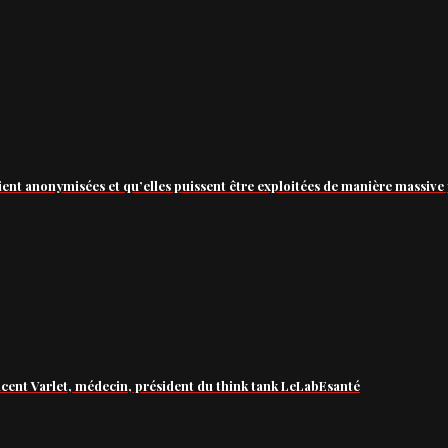
ient anonymisées et qu’elles puissent être exploitées de manière massive 
ncent Varlet, médecin, président du think tank LeLabEsanté