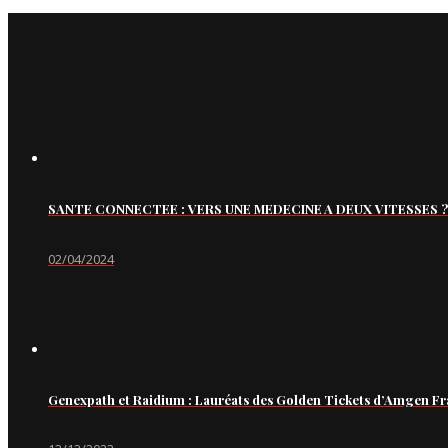
SANTE CONNECTEE : VERS UNE MEDECINE A DEUX VITESSES ?
02/04/2024
Genexpath et Raidium : Lauréats des Golden Tickets d’Amgen Fr