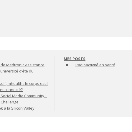
MES POSTS
de Medtronic Assistance
Radioactivité en santé
’université d’été du
lf, mhealth : le corps est il
jet connecté?
 Social Media Community –
t Challenge
à la Silicon Valley