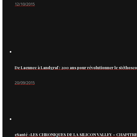
12/10/2015
De Laennec à Landgraf : 200 ans pour révolutionner le stéthosc
20/09/2015
eSanté -LES CHRONIQUES DE LA SILICON VALLEY – CHAPITRE