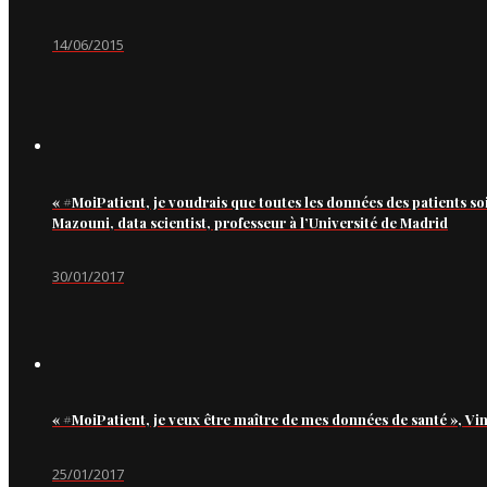
14/06/2015
« #MoiPatient, je voudrais que toutes les données des patients so
Mazouni, data scientist, professeur à l’Université de Madrid
30/01/2017
« #MoiPatient, je veux être maître de mes données de santé », Vi
25/01/2017