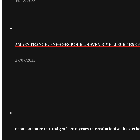
13/12/2023
AMGEN FRANCE : ENGAGES POUR UN AVENIR MEILLEUR #RS
27/07/2023
From Laennec to Landgraf : 200 years to revolutionise the steth