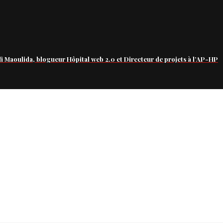
fi Maoulida, blogueur Hôpital web 2.0 et Directeur de projets à l’AP-HP