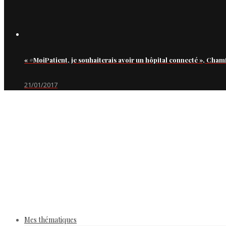
« #MoiPatient, je souhaiterais avoir un hôpital connecté », Cham
21/01/2017
Mes thématiques