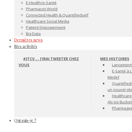
E-Health/e-Santé
Pharmacist World
Connected Health & Quantifiedself
Healthcare Social Media
Patient Empowerment
Big Data
Dernières news
Mes activités
#JTCV…. J’IRAI TWEETER CHEZ
MES HISTOIRES
VOUS
Lancement 
E-Santé à L
Medef
Quantifiedse
un nouvel ob
Healthcare
Als Ice Bucke
Pharmageek 
Qui suis-je ?