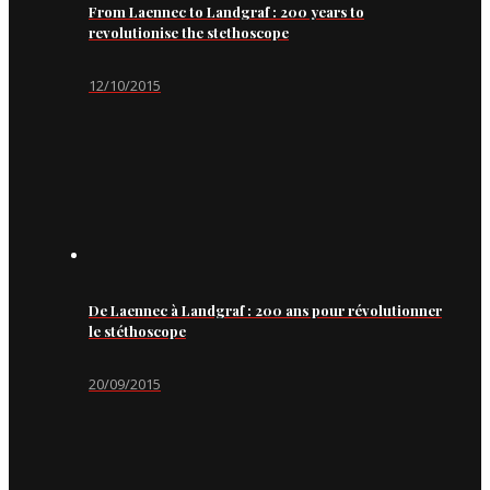
From Laennec to Landgraf : 200 years to
revolutionise the stethoscope
12/10/2015
De Laennec à Landgraf : 200 ans pour révolutionner
le stéthoscope
20/09/2015