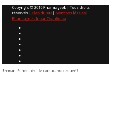
Copyright © 2016 Pharmageek | Tous droits
réservés |
Plan du site
|
Mentions légales
|
Pharmageek.fr par Chanfimao
Erreur :
Formulaire de contact non trouvé !