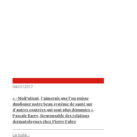
04/01/2017
« #MoiPatient, j’aimerais que l’on puisse
dupliquer notre beau système de santé sur
d’autres contrées qui sont plus démunies »,
Pascale Barre, Responsable des relations
dermatologues chez Pierre Fabre
La suite...