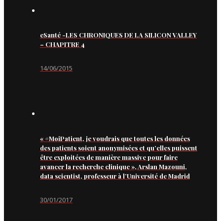
eSanté -LES CHRONIQUES DE LA SILICON VALLEY
– CHAPITRE 4
14/06/2015
« #MoiPatient, je voudrais que toutes les données
des patients soient anonymisées et qu’elles puissent
être exploitées de manière massive pour faire
avancer la recherche clinique », Arslan Mazouni,
data scientist, professeur à l’Université de Madrid
30/01/2017