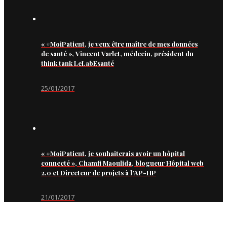
« #MoiPatient, je veux être maître de mes données
de santé », Vincent Varlet, médecin, président du
think tank LeLabEsanté
25/01/2017
« #MoiPatient, je souhaiterais avoir un hôpital
connecté », Chamfi Maoulida, blogueur Hôpital web
2.0 et Directeur de projets à l’AP-HP
21/01/2017