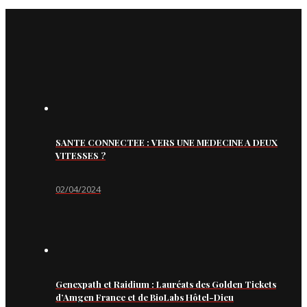
SANTE CONNECTEE : VERS UNE MEDECINE A DEUX
VITESSES ?
02/04/2024
Genexpath et Raidium : Lauréats des Golden Tickets
d’Amgen France et de BioLabs Hôtel-Dieu