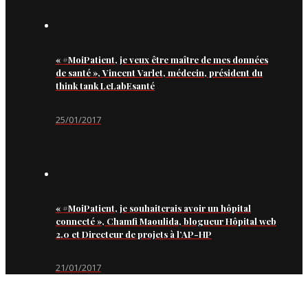
« #MoiPatient, je veux être maître de mes données
de santé », Vincent Varlet, médecin, président du
think tank LeLabEsanté
25/01/2017
« #MoiPatient, je souhaiterais avoir un hôpital
connecté », Chamfi Maoulida, blogueur Hôpital web
2.0 et Directeur de projets à l’AP-HP
21/01/2017