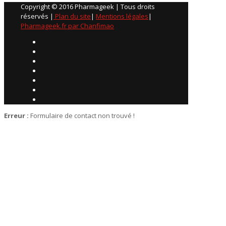
Copyright © 2016 Pharmageek | Tous droits
réservés |
Plan du site
|
Mentions légales
|
Pharmageek.fr par Chanfimao
Erreur :
Formulaire de contact non trouvé !