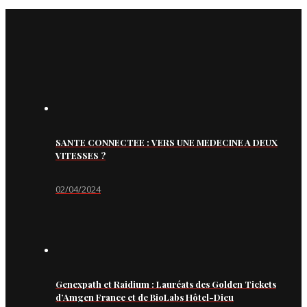
SANTE CONNECTEE : VERS UNE MEDECINE A DEUX
VITESSES ?
02/04/2024
Genexpath et Raidium : Lauréats des Golden Tickets
d’Amgen France et de BioLabs Hôtel-Dieu