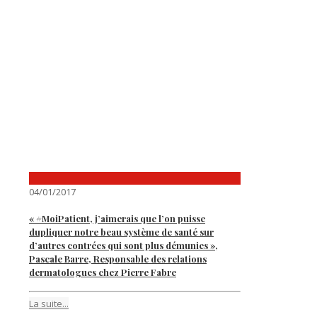
04/01/2017
« #MoiPatient, j’aimerais que l’on puisse
dupliquer notre beau système de santé sur
d’autres contrées qui sont plus démunies »,
Pascale Barre, Responsable des relations
dermatologues chez Pierre Fabre
La suite...