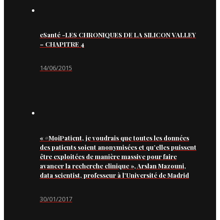
eSanté -LES CHRONIQUES DE LA SILICON VALLEY
– CHAPITRE 4
14/06/2015
« #MoiPatient, je voudrais que toutes les données
des patients soient anonymisées et qu’elles puissent
être exploitées de manière massive pour faire
avancer la recherche clinique », Arslan Mazouni,
data scientist, professeur à l’Université de Madrid
30/01/2017