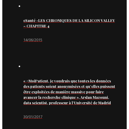
eSanté -LES CHRONIQUES DE LA SILICON VALLEY
– CHAPITRE 4
14/06/2015
« #MoiPatient, je voudrais que toutes les données
des patients soient anonymisées et qu’elles puissent
être exploitées de manière massive pour faire
avancer la recherche clinique », Arslan Mazouni,
data scientist, professeur à l’Université de Madrid
30/01/2017