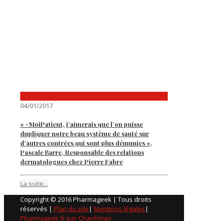
04/01/2017
« #MoiPatient, j’aimerais que l’on puisse
dupliquer notre beau système de santé sur
d’autres contrées qui sont plus démunies »,
Pascale Barre, Responsable des relations
dermatologues chez Pierre Fabre
La suite...
Copyright © 2016 Pharmageek | Tous droits
réservés |
Plan du site
|
Mentions légales
|
Pharmageek.fr par Chanfimao