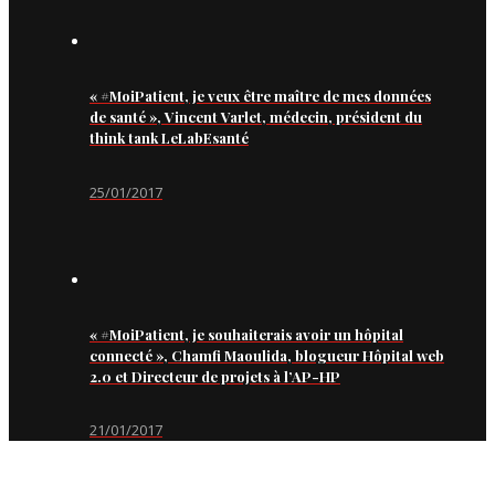
« #MoiPatient, je veux être maître de mes données
de santé », Vincent Varlet, médecin, président du
think tank LeLabEsanté
25/01/2017
« #MoiPatient, je souhaiterais avoir un hôpital
connecté », Chamfi Maoulida, blogueur Hôpital web
2.0 et Directeur de projets à l’AP-HP
21/01/2017