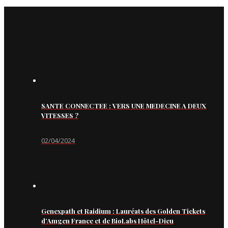
SANTE CONNECTEE : VERS UNE MEDECINE A DEUX
VITESSES ?
02/04/2024
Genexpath et Raidium : Lauréats des Golden Tickets
d’Amgen France et de BioLabs Hôtel-Dieu