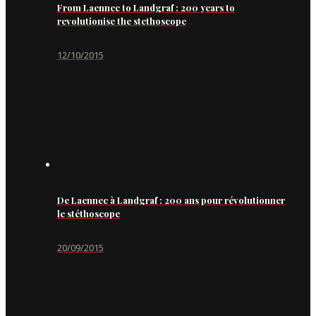
From Laennec to Landgraf : 200 years to
revolutionise the stethoscope
12/10/2015
De Laennec à Landgraf : 200 ans pour révolutionner
le stéthoscope
20/09/2015